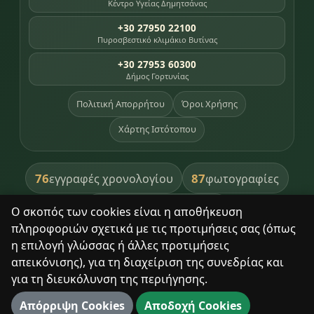
Κέντρο Υγείας Δημητσάνας
+30 27950 22100
Πυροσβεστικό κλιμάκιο Βυτίνας
+30 27953 60300
Δήμος Γορτυνίας
Πολιτική Απορρήτου
Όροι Χρήσης
Χάρτης Ιστότοπου
76
87
εγγραφές χρονολογίου
φωτογραφίες
391
βιβλία βιβλιοθήκης
Ο σκοπός των cookies είναι η αποθήκευση
πληροφοριών σχετικά με τις προτιμήσεις σας (όπως
8
σημεία κληρονομιάς
η επιλογή γλώσσας ή άλλες προτιμήσεις
απεικόνισης), για τη διαχείριση της συνεδρίας και
για τη διευκόλυνση της περιήγησης.
Με σεβασμό στον τόπο και τους ανθρώπους του.
Απόρριψη Cookies
Αποδοχή Cookies
© 2025 Δημητσάνα. Με επιφύλαξη παντός δικαιώματος.