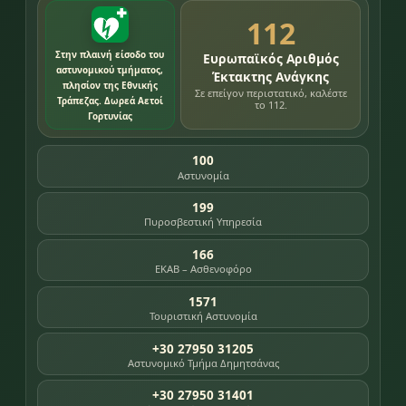
112
Στην πλαινή είσοδο του
Ευρωπαϊκός Αριθμός
αστυνομικού τμήματος,
Έκτακτης Ανάγκης
πλησίον της Εθνικής
Σε επείγον περιστατικό, καλέστε
Τράπεζας. Δωρεά Αετοί
το 112.
Γορτυνίας
100
Αστυνομία
199
Πυροσβεστική Υπηρεσία
166
ΕΚΑΒ – Ασθενοφόρο
1571
Τουριστική Αστυνομία
+30 27950 31205
Αστυνομικό Τμήμα Δημητσάνας
+30 27950 31401