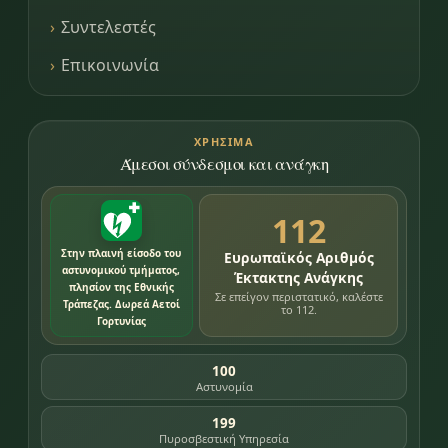
Συντελεστές
Επικοινωνία
ΧΡΉΣΙΜΑ
Άμεσοι σύνδεσμοι και ανάγκη
112
Στην πλαινή είσοδο του
Ευρωπαϊκός Αριθμός
αστυνομικού τμήματος,
Έκτακτης Ανάγκης
πλησίον της Εθνικής
Σε επείγον περιστατικό, καλέστε
Τράπεζας. Δωρεά Αετοί
το 112.
Γορτυνίας
100
Αστυνομία
199
Πυροσβεστική Υπηρεσία