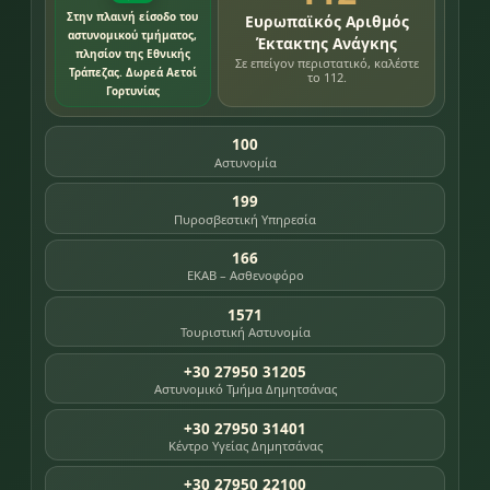
Στην πλαινή είσοδο του
Ευρωπαϊκός Αριθμός
αστυνομικού τμήματος,
Έκτακτης Ανάγκης
πλησίον της Εθνικής
Σε επείγον περιστατικό, καλέστε
Τράπεζας. Δωρεά Αετοί
το 112.
Γορτυνίας
100
Αστυνομία
199
Πυροσβεστική Υπηρεσία
166
ΕΚΑΒ – Ασθενοφόρο
1571
Τουριστική Αστυνομία
+30 27950 31205
Αστυνομικό Τμήμα Δημητσάνας
+30 27950 31401
Κέντρο Υγείας Δημητσάνας
+30 27950 22100