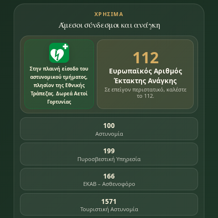
ΧΡΉΣΙΜΑ
Άμεσοι σύνδεσμοι και ανάγκη
112
Στην πλαινή είσοδο του
Ευρωπαϊκός Αριθμός
αστυνομικού τμήματος,
Έκτακτης Ανάγκης
πλησίον της Εθνικής
Σε επείγον περιστατικό, καλέστε
Τράπεζας. Δωρεά Αετοί
το 112.
Γορτυνίας
100
Αστυνομία
199
Πυροσβεστική Υπηρεσία
166
ΕΚΑΒ – Ασθενοφόρο
1571
Τουριστική Αστυνομία