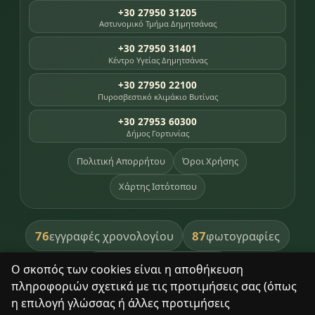
+30 27950 31205
Αστυνομικό Τμήμα Δημητσάνας
+30 27950 31401
Κέντρο Υγείας Δημητσάνας
+30 27950 22100
Πυροσβεστικό κλιμάκιο Βυτίνας
+30 27953 60300
Δήμος Γορτυνίας
Πολιτική Απορρήτου
Όροι Χρήσης
Χάρτης Ιστότοπου
76
87
εγγραφές χρονολογίου
φωτογραφίες
391
βιβλία βιβλιοθήκης
Ο σκοπός των cookies είναι η αποθήκευση
πληροφοριών σχετικά με τις προτιμήσεις σας (όπως
8
σημεία κληρονομιάς
η επιλογή γλώσσας ή άλλες προτιμήσεις