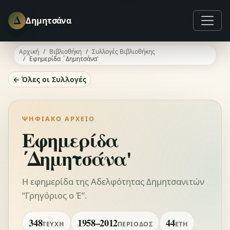
Δ
Δημητσάνα
Αρχική
Βιβλιοθήκη
Συλλογές Βιβλιοθήκης
Εφημερίδα ΄Δημητσάνα'
← Όλες οι Συλλογές
ΨΗΦΙΑΚΌ ΑΡΧΕΊΟ
Εφημερίδα
΄Δημητσάνα'
Η εφημερίδα της Αδελφότητας Δημητσανιτών
“Γρηγόριος ο Έ”.
348
1958–2012
44
ΤΕΎΧΗ
ΠΕΡΊΟΔΟΣ
ΈΤΗ