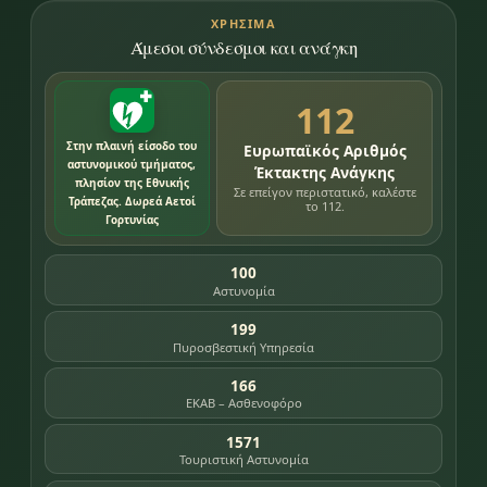
ΧΡΉΣΙΜΑ
Άμεσοι σύνδεσμοι και ανάγκη
112
Στην πλαινή είσοδο του
Ευρωπαϊκός Αριθμός
αστυνομικού τμήματος,
Έκτακτης Ανάγκης
πλησίον της Εθνικής
Σε επείγον περιστατικό, καλέστε
Τράπεζας. Δωρεά Αετοί
το 112.
Γορτυνίας
100
Αστυνομία
199
Πυροσβεστική Υπηρεσία
166
ΕΚΑΒ – Ασθενοφόρο
1571
Τουριστική Αστυνομία