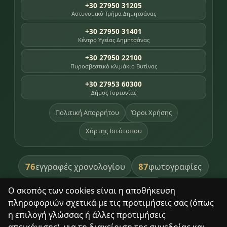
+30 27950 31205
Αστυνομικό Τμήμα Δημητσάνας
+30 27950 31401
Κέντρο Υγείας Δημητσάνας
+30 27950 22100
Πυροσβεστικό κλιμάκιο Βυτίνας
+30 27953 60300
Δήμος Γορτυνίας
Πολιτική Απορρήτου
Όροι Χρήσης
Χάρτης Ιστότοπου
76
87
εγγραφές χρονολογίου
φωτογραφίες
391
βιβλία βιβλιοθήκης
Ο σκοπός των cookies είναι η αποθήκευση
πληροφοριών σχετικά με τις προτιμήσεις σας (όπως
8
σημεία κληρονομιάς
η επιλογή γλώσσας ή άλλες προτιμήσεις