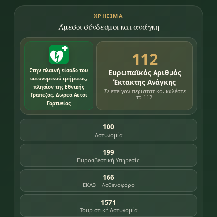
ΧΡΉΣΙΜΑ
Άμεσοι σύνδεσμοι και ανάγκη
112
Στην πλαινή είσοδο του
Ευρωπαϊκός Αριθμός
αστυνομικού τμήματος,
Έκτακτης Ανάγκης
πλησίον της Εθνικής
Σε επείγον περιστατικό, καλέστε
Τράπεζας. Δωρεά Αετοί
το 112.
Γορτυνίας
100
Αστυνομία
199
Πυροσβεστική Υπηρεσία
166
ΕΚΑΒ – Ασθενοφόρο
1571
Τουριστική Αστυνομία