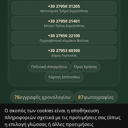
+30 27950 31205
Αστυνομικό Τμήμα Δημητσάνας
+30 27950 31401
Κέντρο Υγείας Δημητσάνας
+30 27950 22100
Πυροσβεστικό κλιμάκιο Βυτίνας
+30 27953 60300
Δήμος Γορτυνίας
Πολιτική Απορρήτου
Όροι Χρήσης
Χάρτης Ιστότοπου
76
87
εγγραφές χρονολογίου
φωτογραφίες
391
βιβλία βιβλιοθήκης
Ο σκοπός των cookies είναι η αποθήκευση
πληροφοριών σχετικά με τις προτιμήσεις σας (όπως
8
σημεία κληρονομιάς
η επιλογή γλώσσας ή άλλες προτιμήσεις