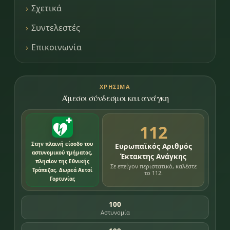
Σχετικά
Συντελεστές
Επικοινωνία
ΧΡΉΣΙΜΑ
Άμεσοι σύνδεσμοι και ανάγκη
112
Στην πλαινή είσοδο του
Ευρωπαϊκός Αριθμός
αστυνομικού τμήματος,
Έκτακτης Ανάγκης
πλησίον της Εθνικής
Σε επείγον περιστατικό, καλέστε
Τράπεζας. Δωρεά Αετοί
το 112.
Γορτυνίας
100
Αστυνομία