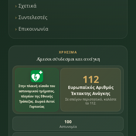
Σχετικά
Συντελεστές
Επικοινωνία
ΧΡΉΣΙΜΑ
Άμεσοι σύνδεσμοι και ανάγκη
112
Στην πλαινή είσοδο του
Ευρωπαϊκός Αριθμός
αστυνομικού τμήματος,
Έκτακτης Ανάγκης
πλησίον της Εθνικής
Σε επείγον περιστατικό, καλέστε
Τράπεζας. Δωρεά Αετοί
το 112.
Γορτυνίας
100
Αστυνομία