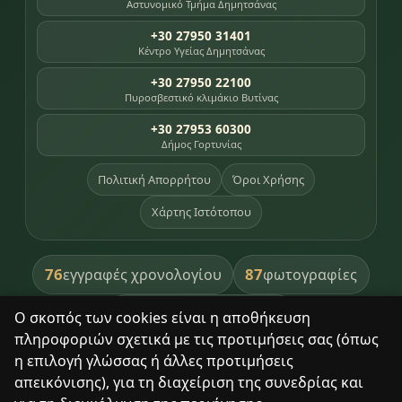
Αστυνομικό Τμήμα Δημητσάνας
+30 27950 31401
Κέντρο Υγείας Δημητσάνας
+30 27950 22100
Πυροσβεστικό κλιμάκιο Βυτίνας
+30 27953 60300
Δήμος Γορτυνίας
Πολιτική Απορρήτου
Όροι Χρήσης
Χάρτης Ιστότοπου
76
87
εγγραφές χρονολογίου
φωτογραφίες
391
βιβλία βιβλιοθήκης
Ο σκοπός των cookies είναι η αποθήκευση
πληροφοριών σχετικά με τις προτιμήσεις σας (όπως
8
σημεία κληρονομιάς
η επιλογή γλώσσας ή άλλες προτιμήσεις
απεικόνισης), για τη διαχείριση της συνεδρίας και