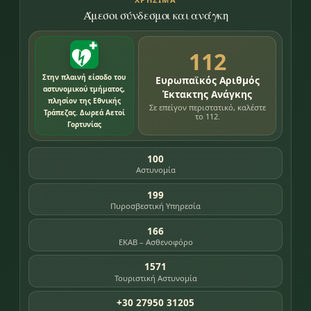
Άμεσοι σύνδεσμοι και ανάγκη
112
Στην πλαινή είσοδο του
Ευρωπαϊκός Αριθμός
αστυνομικού τμήματος,
Έκτακτης Ανάγκης
πλησίον της Εθνικής
Σε επείγον περιστατικό, καλέστε
Τράπεζας. Δωρεά Αετοί
το 112.
Γορτυνίας
100
Αστυνομία
199
Πυροσβεστική Υπηρεσία
166
ΕΚΑΒ – Ασθενοφόρο
1571
Τουριστική Αστυνομία
+30 27950 31205