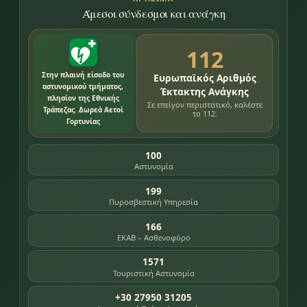
Άμεσοι σύνδεσμοι και ανάγκη
112
Στην πλαινή είσοδο του
Ευρωπαϊκός Αριθμός
αστυνομικού τμήματος,
Έκτακτης Ανάγκης
πλησίον της Εθνικής
Σε επείγον περιστατικό, καλέστε
Τράπεζας. Δωρεά Αετοί
το 112.
Γορτυνίας
100
Αστυνομία
199
Πυροσβεστική Υπηρεσία
166
ΕΚΑΒ – Ασθενοφόρο
1571
Τουριστική Αστυνομία
+30 27950 31205