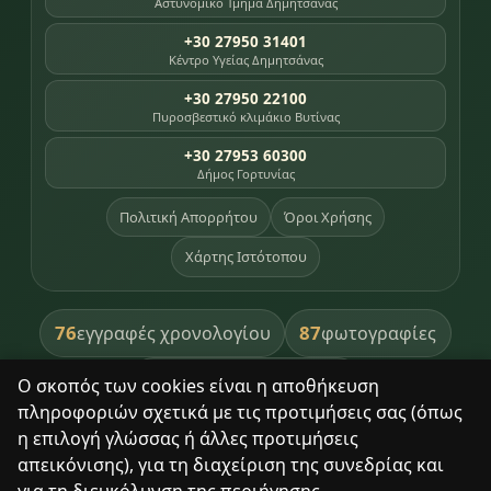
Αστυνομικό Τμήμα Δημητσάνας
+30 27950 31401
Κέντρο Υγείας Δημητσάνας
+30 27950 22100
Πυροσβεστικό κλιμάκιο Βυτίνας
+30 27953 60300
Δήμος Γορτυνίας
Πολιτική Απορρήτου
Όροι Χρήσης
Χάρτης Ιστότοπου
76
87
εγγραφές χρονολογίου
φωτογραφίες
391
βιβλία βιβλιοθήκης
Ο σκοπός των cookies είναι η αποθήκευση
πληροφοριών σχετικά με τις προτιμήσεις σας (όπως
8
σημεία κληρονομιάς
η επιλογή γλώσσας ή άλλες προτιμήσεις
απεικόνισης), για τη διαχείριση της συνεδρίας και