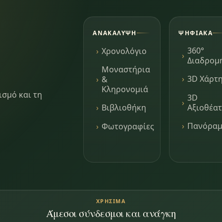
ΑΝΑΚΆΛΥΨΗ
ΨΗΦΙΑΚΆ
360°
Χρονολόγιο
Διαδρομ
Μοναστήρια
3D Χάρτ
&
Κληρονομιά
ισμό και τη
3D
Αξιοθέα
Βιβλιοθήκη
Πανόρα
Φωτογραφίες
ΧΡΉΣΙΜΑ
Άμεσοι σύνδεσμοι και ανάγκη