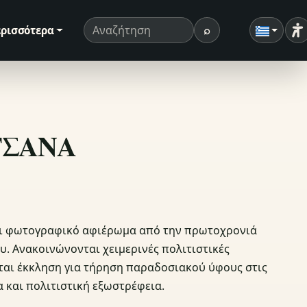
⌕
ρισσότερα
Ρ
Όρος αναζήτησης
Αναζήτηση
ΗΤΣΑΝΑ
ει φωτογραφικό αφιέρωμα από την πρωτοχρονιά
ου. Ανακοινώνονται χειμερινές πολιτιστικές
εται έκκληση για τήρηση παραδοσιακού ύφους στις
α και πολιτιστική εξωστρέφεια.