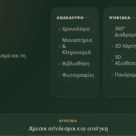
ΑΝΑΚΆΛΥΨΗ
ΨΗΦΙΑΚΆ
360°
Χρονολόγιο
Διαδρομ
Μοναστήρια
3D Χάρτ
&
Κληρονομιά
ισμό και τη
3D
Αξιοθέα
Βιβλιοθήκη
Πανόρα
Φωτογραφίες
ΧΡΉΣΙΜΑ
Άμεσοι σύνδεσμοι και ανάγκη