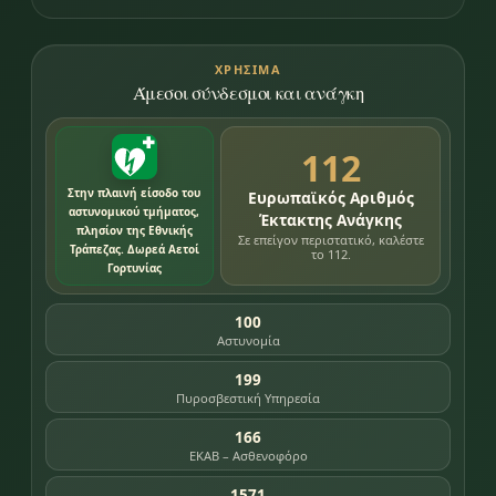
ΧΡΉΣΙΜΑ
Άμεσοι σύνδεσμοι και ανάγκη
112
Στην πλαινή είσοδο του
Ευρωπαϊκός Αριθμός
αστυνομικού τμήματος,
Έκτακτης Ανάγκης
πλησίον της Εθνικής
Σε επείγον περιστατικό, καλέστε
Τράπεζας. Δωρεά Αετοί
το 112.
Γορτυνίας
100
Αστυνομία
199
Πυροσβεστική Υπηρεσία
166
ΕΚΑΒ – Ασθενοφόρο
1571