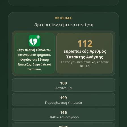
ΧΡΉΣΙΜΑ
Άμεσοι σύνδεσμοι και ανάγκη
112
Στην πλαινή είσοδο του
Ευρωπαϊκός Αριθμός
αστυνομικού τμήματος,
Έκτακτης Ανάγκης
πλησίον της Εθνικής
Σε επείγον περιστατικό, καλέστε
Τράπεζας. Δωρεά Αετοί
το 112.
Γορτυνίας
100
Αστυνομία
199
Πυροσβεστική Υπηρεσία
166
ΕΚΑΒ – Ασθενοφόρο