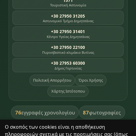
1571
Τουριστική Αστυνομία
+30 27950 31205
Αστυνομικό Τμήμα Δημητσάνας
+30 27950 31401
Κέντρο Υγείας Δημητσάνας
+30 27950 22100
Πυροσβεστικό κλιμάκιο Βυτίνας
+30 27953 60300
Δήμος Γορτυνίας
Πολιτική Απορρήτου
Όροι Χρήσης
Χάρτης Ιστότοπου
76
87
εγγραφές χρονολογίου
φωτογραφίες
391
βιβλία βιβλιοθήκης
Ο σκοπός των cookies είναι η αποθήκευση
πληροφοριών σχετικά με τις προτιμήσεις σας (όπως