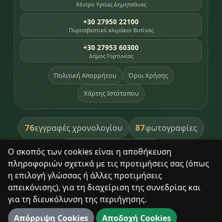
Κέντρο Υγείας Δημητσάνας
+30 27950 22100
Πυροσβεστικό κλιμάκιο Βυτίνας
+30 27953 60300
Δήμος Γορτυνίας
Πολιτική Απορρήτου
Όροι Χρήσης
Χάρτης Ιστότοπου
76
87
εγγραφές χρονολογίου
φωτογραφίες
391
βιβλία βιβλιοθήκης
Ο σκοπός των cookies είναι η αποθήκευση
πληροφοριών σχετικά με τις προτιμήσεις σας (όπως
8
σημεία κληρονομιάς
η επιλογή γλώσσας ή άλλες προτιμήσεις
απεικόνισης), για τη διαχείριση της συνεδρίας και
για τη διευκόλυνση της περιήγησης.
Με σεβασμό στον τόπο και τους ανθρώπους του.
Απόρριψη Cookies
Αποδοχή Cookies
© 2025 Δημητσάνα. Με επιφύλαξη παντός δικαιώματος.