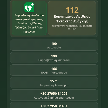
112
Στην πλαινή είσοδο του
Ευρωπαϊκός Αριθμός
αστυνομικού τμήματος,
Έκτακτης Ανάγκης
πλησίον της Εθνικής
Σε επείγον περιστατικό, καλέστε
Τράπεζας. Δωρεά Αετοί
το 112.
Γορτυνίας
100
Αστυνομία
199
Πυροσβεστική Υπηρεσία
166
ΕΚΑΒ – Ασθενοφόρο
1571
Τουριστική Αστυνομία
+30 27950 31205
Αστυνομικό Τμήμα Δημητσάνας
+30 27950 31401