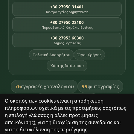
+30 27950 31401
Κέντρο Υγείας Δημητσάνας
+30 27950 22100
Πυροσβεστικό κλιμάκιο Βυτίνας
+30 27953 60300
Δήμος Γορτυνίας
Πολιτική Απορρήτου
Όροι Χρήσης
Χάρτης Ιστότοπου
76
99
εγγραφές χρονολογίου
φωτογραφίες
391
βιβλία βιβλιοθήκης
Ο σκοπός των cookies είναι η αποθήκευση
πληροφοριών σχετικά με τις προτιμήσεις σας (όπως
8
σημεία κληρονομιάς
η επιλογή γλώσσας ή άλλες προτιμήσεις
απεικόνισης), για τη διαχείριση της συνεδρίας και
για τη διευκόλυνση της περιήγησης.
Με σεβασμό στον τόπο και τους ανθρώπους του.