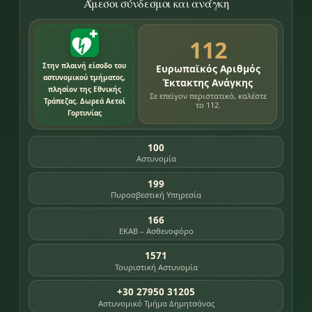
Άμεσοι σύνδεσμοι και ανάγκη
112
Στην πλαινή είσοδο του
Ευρωπαϊκός Αριθμός
αστυνομικού τμήματος,
Έκτακτης Ανάγκης
πλησίον της Εθνικής
Σε επείγον περιστατικό, καλέστε
Τράπεζας. Δωρεά Αετοί
το 112.
Γορτυνίας
100
Αστυνομία
199
Πυροσβεστική Υπηρεσία
166
ΕΚΑΒ – Ασθενοφόρο
1571
Τουριστική Αστυνομία
+30 27950 31205
Αστυνομικό Τμήμα Δημητσάνας