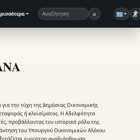
⌕
ρισσότερα
Ρ
Όρος αναζήτησης
Αναζήτηση
ΣΑΝΑ
α για την τύχη της Δημόσιας Οικονομικής
εταφοράς ή κλεισίματος. Η Αδελφότητα
ές, προβάλλοντας τον ιστορικό ρόλο της
απάντηση του Υπουργού Οικονομικών Αλέκου
εξετάζεται ευρύτερη αναδιάρθρωση.