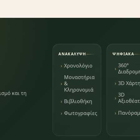
ΑΝΑΚΆΛΥΨΗ
ΨΗΦΙΑΚΆ
360°
Χρονολόγιο
Διαδρομ
Μοναστήρια
3D Χάρτ
&
Κληρονομιά
ισμό και τη
3D
Αξιοθέα
Βιβλιοθήκη
Πανόρα
Φωτογραφίες