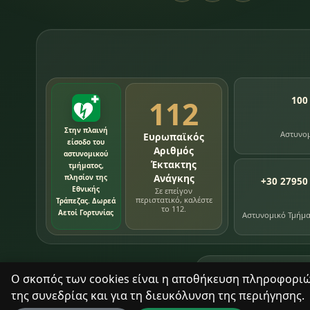
112
100
Στην πλαινή
Αστυνο
Ευρωπαϊκός
είσοδο του
Αριθμός
αστυνομικού
Έκτακτης
τμήματος,
Ανάγκης
πλησίον της
+30 27950
Εθνικής
Σε επείγον
περιστατικό, καλέστε
Τράπεζας. Δωρεά
το 112.
Αετοί Γορτυνίας
Αστυνομικό Τμήμ
76
εγγραφές χρονολ
Ο σκοπός των cookies είναι η αποθήκευση πληροφοριών 
της συνεδρίας και για τη διευκόλυνση της περιήγησης.