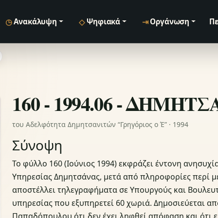
◷
◇
⇥
Ανακάλυψη
Ψηφιακά
Οργάνωση
Πε
160 - 1994.06 - ΔΗΜΗΤ
του Αδελφότητα Δημητσανιτών “Γρηγόριος ο Έ” · 1994
Σύνοψη
Το φύλλο 160 (Ιούνιος 1994) εκφράζει έντονη ανησυχί
Υπηρεσίας Δημητσάνας, μετά από πληροφορίες περί μ
αποστέλλει τηλεγραφήματα σε Υπουργούς και Βουλευτ
υπηρεσίας που εξυπηρετεί 60 χωριά. Δημοσιεύεται 
Παπαδόπουλου ότι δεν έχει ληφθεί απόφαση και ότι 