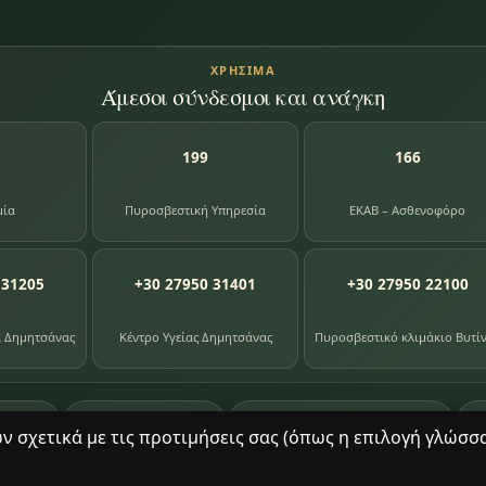
ΧΡΉΣΙΜΑ
Άμεσοι σύνδεσμοι και ανάγκη
199
166
μία
Πυροσβεστική Υπηρεσία
ΕΚΑΒ – Ασθενοφόρο
 31205
+30 27950 31401
+30 27950 22100
α Δημητσάνας
Κέντρο Υγείας Δημητσάνας
Πυροσβεστικό κλιμάκιο Βυτί
87
391
8
ογίου
φωτογραφίες
βιβλία βιβλιοθήκης
σχετικά με τις προτιμήσεις σας (όπως η επιλογή γλώσσας