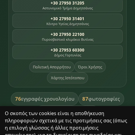
+30 27950 31205
Αστυνομικό Τμήμα Δημητσάνας
+30 27950 31401
Κέντρο Υγείας Δημητσάνας
+30 27950 22100
Πυροσβεστικό κλιμάκιο Βυτίνας
+30 27953 60300
Δήμος Γορτυνίας
Πολιτική Απορρήτου
Όροι Χρήσης
Χάρτης Ιστότοπου
76
87
εγγραφές χρονολογίου
φωτογραφίες
391
βιβλία βιβλιοθήκης
Ο σκοπός των cookies είναι η αποθήκευση
πληροφοριών σχετικά με τις προτιμήσεις σας (όπως
8
σημεία κληρονομιάς
η επιλογή γλώσσας ή άλλες προτιμήσεις