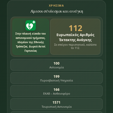
ΧΡΉΣΙΜΑ
Άμεσοι σύνδεσμοι και ανάγκη
112
Στην πλαινή είσοδο του
Ευρωπαϊκός Αριθμός
αστυνομικού τμήματος,
Έκτακτης Ανάγκης
πλησίον της Εθνικής
Σε επείγον περιστατικό, καλέστε
Τράπεζας. Δωρεά Αετοί
το 112.
Γορτυνίας
100
Αστυνομία
199
Πυροσβεστική Υπηρεσία
166
ΕΚΑΒ – Ασθενοφόρο
1571
Τουριστική Αστυνομία