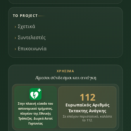
ΤΟ PROJECT
Σχετικά
Συντελεστές
Επικοινωνία
ΧΡΉΣΙΜΑ
Άμεσοι σύνδεσμοι και ανάγκη
112
Στην πλαινή είσοδο του
Ευρωπαϊκός Αριθμός
αστυνομικού τμήματος,
Έκτακτης Ανάγκης
πλησίον της Εθνικής
Σε επείγον περιστατικό, καλέστε
Τράπεζας. Δωρεά Αετοί
το 112.
Γορτυνίας