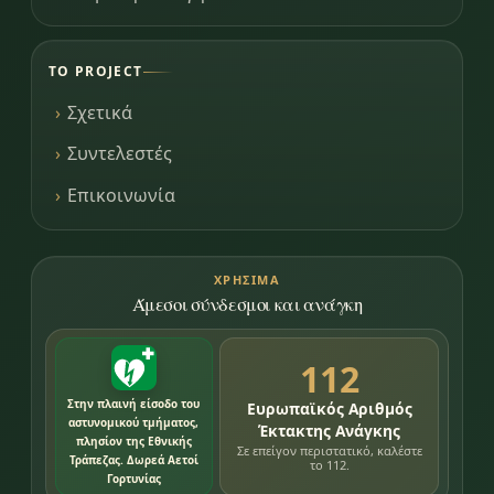
ΤΟ PROJECT
Σχετικά
Συντελεστές
Επικοινωνία
ΧΡΉΣΙΜΑ
Άμεσοι σύνδεσμοι και ανάγκη
112
Στην πλαινή είσοδο του
Ευρωπαϊκός Αριθμός
αστυνομικού τμήματος,
Έκτακτης Ανάγκης
πλησίον της Εθνικής
Σε επείγον περιστατικό, καλέστε
Τράπεζας. Δωρεά Αετοί
το 112.
Γορτυνίας