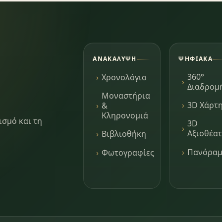
ΑΝΑΚΆΛΥΨΗ
ΨΗΦΙΑΚΆ
360°
Χρονολόγιο
Διαδρομ
Μοναστήρια
3D Χάρτ
&
Κληρονομιά
ισμό και τη
3D
Αξιοθέα
Βιβλιοθήκη
Πανόρα
Φωτογραφίες