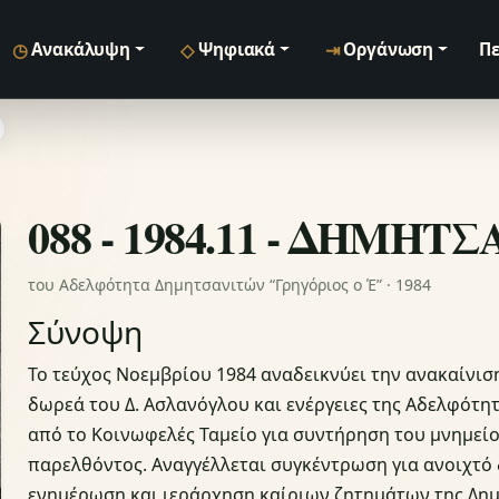
◷
◇
⇥
Ανακάλυψη
Ψηφιακά
Οργάνωση
Πε
088 - 1984.11 - ΔΗΜΗΤ
του Αδελφότητα Δημητσανιτών “Γρηγόριος ο Έ” · 1984
Σύνοψη
Το τεύχος Νοεμβρίου 1984 αναδεικνύει την ανακαίνισ
δωρεά του Δ. Ασλανόγλου και ενέργειες της Αδελφότη
από το Κοινωφελές Ταμείο για συντήρηση του μνημείο
παρελθόντος. Αναγγέλλεται συγκέντρωση για ανοιχτό 
ενημέρωση και ιεράρχηση καίριων ζητημάτων της Δημ