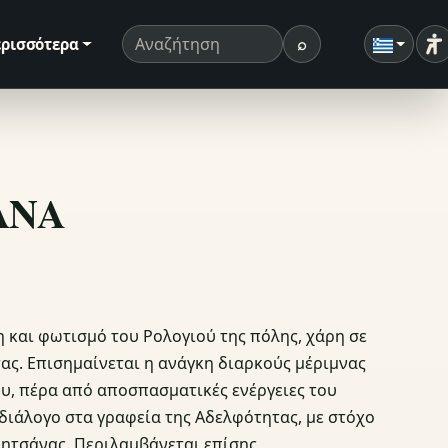
⌕
ρισσότερα
Ρ
Όρος αναζήτησης
Αναζήτηση
ΣΑΝΑ
η και φωτισμό του Ρολογιού της πόλης, χάρη σε
τας. Επισημαίνεται η ανάγκη διαρκούς μέριμνας
υ, πέρα από αποσπασματικές ενέργειες του
διάλογο στα γραφεία της Αδελφότητας, με στόχο
ητσάνας. Περιλαμβάνεται επίσης