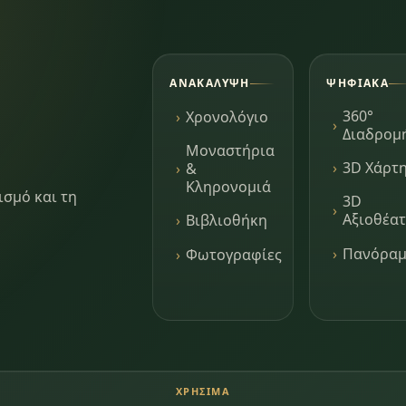
ΑΝΑΚΆΛΥΨΗ
ΨΗΦΙΑΚΆ
360°
Χρονολόγιο
Διαδρομ
Μοναστήρια
3D Χάρτ
&
Κληρονομιά
ισμό και τη
3D
Αξιοθέα
Βιβλιοθήκη
Πανόρα
Φωτογραφίες
ΧΡΉΣΙΜΑ