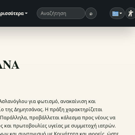
⌕
ρισσότερα
Ρ
Όρος αναζήτησης
Αναζήτηση
ΣΑΝΑ
 Ασλανόγλου για φωτισμό, ανακαίνιση και
ο της Δημητσάνας. Η πράξη χαρακτηρίζεται
. Παράλληλα, προβάλλεται κάλεσμα προς νέους να
ς και πρωτοβουλίες υγείας με συμμετοχή ιατρών.
γων και συντονισμό με Κοινότητα και φορείς, ώστε