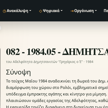
◷
◇
⇥
Ανακάλυψη
Ψηφιακά
Οργάνωση
Πε
082 - 1984.05 - ΔΗΜΗΤ
του Αδελφότητα Δημητσανιτών “Γρηγόριος ο Έ” · 1984
Σύνοψη
Το τεύχος Μαΐου 1984 αναδεικνύει τη δωρεά του Δημ.
διαμόρφωση του χώρου στο Ρολόι, εμβληματικό σημεί
υπόδειγμα έμπρακτης αγάπης και κίνητρο για μίμηση
πλαισιώσουν ομάδες εργασίας της Αδελφότητας, καθώ
Η εφημερίδα τονίζει διαφάνεια στη διαχείριση των έρ