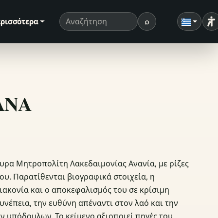
⌕
ρισσότερα
Ρ
Όρος αναζήτησης
Αναζήτηση
ΣΑΝΑ
υρα Μητροπολίτη Λακεδαιμονίας Ανανία, με ρίζες
ου. Παρατίθενται βιογραφικά στοιχεία, η
διακονία και ο αποκεφαλισμός του σε κρίσιμη
υνέπεια, την ευθύνη απέναντι στον λαό και την
ν υπόδουλων. Το κείμενο αξιοποιεί πηγές του