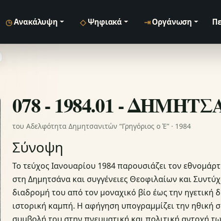
◷
◇
⇥
Ανακάλυψη
Ψηφιακά
Οργάνωση
Πε
078 - 1984.01 - ΔΗΜΗΤ
του Αδελφότητα Δημητσανιτών “Γρηγόριος ο Έ” · 1984
Σύνοψη
Το τεύχος Ιανουαρίου 1984 παρουσιάζει τον εθνομάρτ
στη Δημητσάνα και συγγένειες Θεοφιλαίων και Συντύχ
διαδρομή του από τον μοναχικό βίο έως την ηγετική 
ιστορική καμπή. Η αφήγηση υπογραμμίζει την ηθική σ
συμβολή του στην πνευματική και πολιτική αντοχή τω