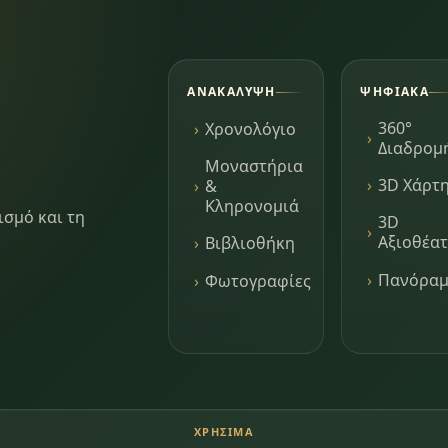
ΑΝΑΚΆΛΥΨΗ
ΨΗΦΙΑΚΆ
360°
Χρονολόγιο
Διαδρομ
Μοναστήρια
3D Χάρτ
&
Κληρονομιά
ισμό και τη
3D
Αξιοθέα
Βιβλιοθήκη
Πανόρα
Φωτογραφίες
ΧΡΉΣΙΜΑ