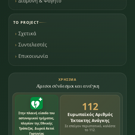
Διαμονή & Φαγητό
ΤΟ PROJECT
Σχετικά
Συντελεστές
Επικοινωνία
ΧΡΉΣΙΜΑ
Άμεσοι σύνδεσμοι και ανάγκη
112
Στην πλαινή είσοδο του
Ευρωπαϊκός Αριθμός
αστυνομικού τμήματος,
Έκτακτης Ανάγκης
πλησίον της Εθνικής
Σε επείγον περιστατικό, καλέστε
Τράπεζας. Δωρεά Αετοί
το 112.
Γορτυνίας