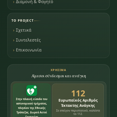
Διαμονή & Φαγητό
ΤΟ PROJECT
Σχετικά
Συντελεστές
Επικοινωνία
ΧΡΉΣΙΜΑ
Άμεσοι σύνδεσμοι και ανάγκη
112
Στην πλαινή είσοδο του
Ευρωπαϊκός Αριθμός
αστυνομικού τμήματος,
Έκτακτης Ανάγκης
πλησίον της Εθνικής
Σε επείγον περιστατικό, καλέστε
Τράπεζας. Δωρεά Αετοί
το 112.
Γορτυνίας