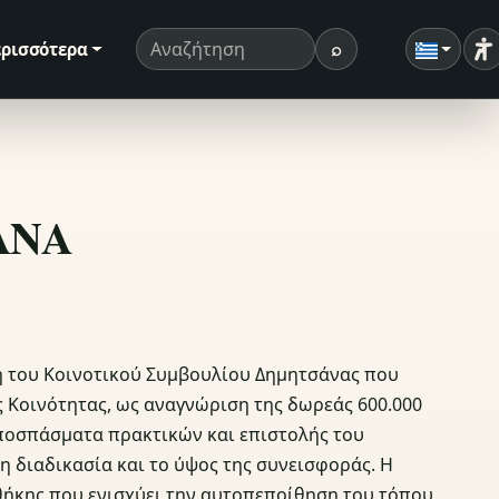
⌕
ρισσότερα
Ρ
Όρος αναζήτησης
Αναζήτηση
ΣΑΝΑ
η του Κοινοτικού Συμβουλίου Δημητσάνας που
 Κοινότητας, ως αναγνώριση της δωρεάς 600.000
αποσπάσματα πρακτικών και επιστολής του
 διαδικασία και το ύψος της συνεισφοράς. Η
θήκης που ενισχύει την αυτοπεποίθηση του τόπου