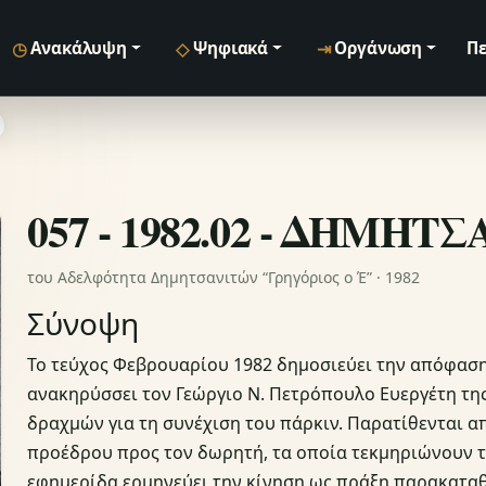
◷
◇
⇥
Ανακάλυψη
Ψηφιακά
Οργάνωση
Πε
057 - 1982.02 - ΔΗΜΗΤ
του Αδελφότητα Δημητσανιτών “Γρηγόριος ο Έ” · 1982
Σύνοψη
Το τεύχος Φεβρουαρίου 1982 δημοσιεύει την απόφασ
ανακηρύσσει τον Γεώργιο Ν. Πετρόπουλο Ευεργέτη της
δραχμών για τη συνέχιση του πάρκιν. Παρατίθενται 
προέδρου προς τον δωρητή, τα οποία τεκμηριώνουν τη
εφημερίδα ερμηνεύει την κίνηση ως πράξη παρακατα