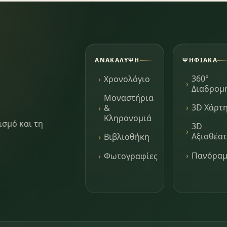
ΑΝΑΚΆΛΥΨΗ
ΨΗΦΙΑΚΆ
360°
Χρονολόγιο
Διαδρομ
Μοναστήρια
3D Χάρτ
&
Κληρονομιά
ισμό και τη
3D
Αξιοθέα
Βιβλιοθήκη
Πανόρα
Φωτογραφίες