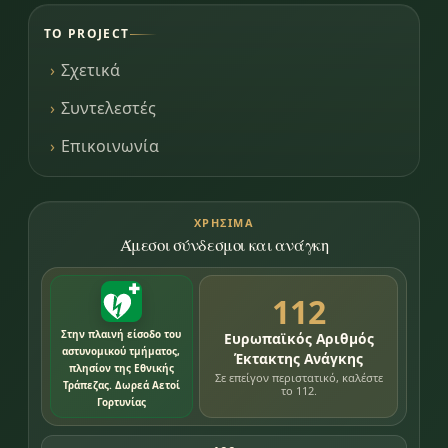
ΤΟ PROJECT
Σχετικά
Συντελεστές
Επικοινωνία
ΧΡΉΣΙΜΑ
Άμεσοι σύνδεσμοι και ανάγκη
112
Στην πλαινή είσοδο του
Ευρωπαϊκός Αριθμός
αστυνομικού τμήματος,
Έκτακτης Ανάγκης
πλησίον της Εθνικής
Σε επείγον περιστατικό, καλέστε
Τράπεζας. Δωρεά Αετοί
το 112.
Γορτυνίας