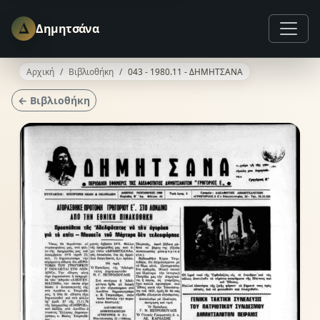
Δ
Δημητσάνα
Αρχική
Βιβλιοθήκη
043 - 1980.11 - ΔΗΜΗΤΣΑΝΑ
← Βιβλιοθήκη