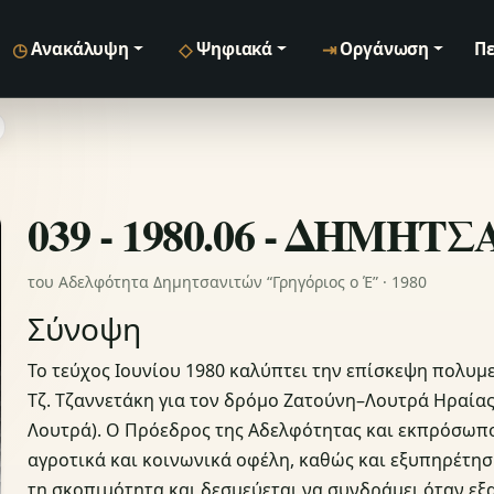
◷
◇
⇥
Ανακάλυψη
Ψηφιακά
Οργάνωση
Πε
039 - 1980.06 - ΔΗΜΗΤ
του Αδελφότητα Δημητσανιτών “Γρηγόριος ο Έ” · 1980
Σύνοψη
Το τεύχος Ιουνίου 1980 καλύπτει την επίσκεψη πολυ
Τζ. Τζαννετάκη για τον δρόμο Ζατούνη–Λουτρά Ηραί
Λουτρά). Ο Πρόεδρος της Αδελφότητας και εκπρόσωπο
αγροτικά και κοινωνικά οφέλη, καθώς και εξυπηρέτη
τη σκοπιμότητα και δεσμεύεται να συνδράμει όταν εξ