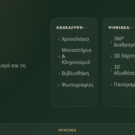
ΑΝΑΚΆΛΥΨΗ
ΨΗΦΙΑΚΆ
360°
Χρονολόγιο
Διαδρομ
Μοναστήρια
3D Χάρτ
&
Κληρονομιά
ισμό και τη
3D
Αξιοθέα
Βιβλιοθήκη
Πανόρα
Φωτογραφίες
ΧΡΉΣΙΜΑ