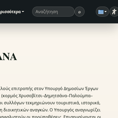
⌕
ρισσότερα
Ρ
Όρος αναζήτησης
Αναζήτηση
ΣΑΝΑ
μελούς επιτροπής στον Υπουργό Δημοσίων Έργων
ας (κορμός Χρυσοβίτσι–Δημητσάνα–Παλούμπα–
ι συλλόγων τεκμηριώνουν τουριστικά, ιστορικά,
ση διοικητικών αναγκών. Ο Υπουργός αναγνωρίζει
ασφαλιστούν οι προϋποθέσεις. Επισημαίνονται οι