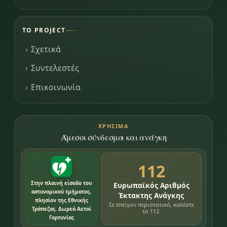
ΤΟ PROJECT
Σχετικά
Συντελεστές
Επικοινωνία
ΧΡΉΣΙΜΑ
Άμεσοι σύνδεσμοι και ανάγκη
112
Στην πλαινή είσοδο του
Ευρωπαϊκός Αριθμός
αστυνομικού τμήματος,
Έκτακτης Ανάγκης
πλησίον της Εθνικής
Σε επείγον περιστατικό, καλέστε
Τράπεζας. Δωρεά Αετοί
το 112.
Γορτυνίας