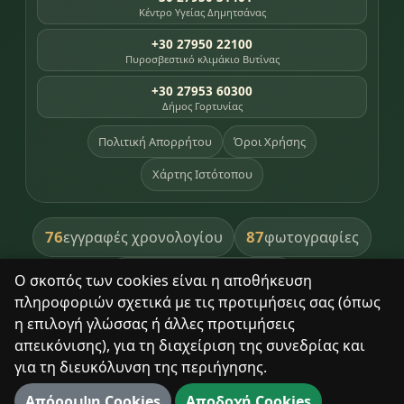
Κέντρο Υγείας Δημητσάνας
+30 27950 22100
Πυροσβεστικό κλιμάκιο Βυτίνας
+30 27953 60300
Δήμος Γορτυνίας
Πολιτική Απορρήτου
Όροι Χρήσης
Χάρτης Ιστότοπου
76
87
εγγραφές χρονολογίου
φωτογραφίες
391
βιβλία βιβλιοθήκης
Ο σκοπός των cookies είναι η αποθήκευση
πληροφοριών σχετικά με τις προτιμήσεις σας (όπως
8
σημεία κληρονομιάς
η επιλογή γλώσσας ή άλλες προτιμήσεις
απεικόνισης), για τη διαχείριση της συνεδρίας και
για τη διευκόλυνση της περιήγησης.
Με σεβασμό στον τόπο και τους ανθρώπους του.
Απόρριψη Cookies
Αποδοχή Cookies
© 2025 Δημητσάνα. Με επιφύλαξη παντός δικαιώματος.