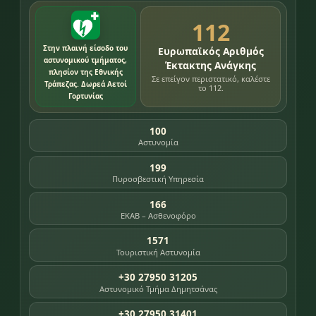
112
Στην πλαινή είσοδο του
Ευρωπαϊκός Αριθμός
αστυνομικού τμήματος,
Έκτακτης Ανάγκης
πλησίον της Εθνικής
Σε επείγον περιστατικό, καλέστε
Τράπεζας. Δωρεά Αετοί
το 112.
Γορτυνίας
100
Αστυνομία
199
Πυροσβεστική Υπηρεσία
166
ΕΚΑΒ – Ασθενοφόρο
1571
Τουριστική Αστυνομία
+30 27950 31205
Αστυνομικό Τμήμα Δημητσάνας
+30 27950 31401