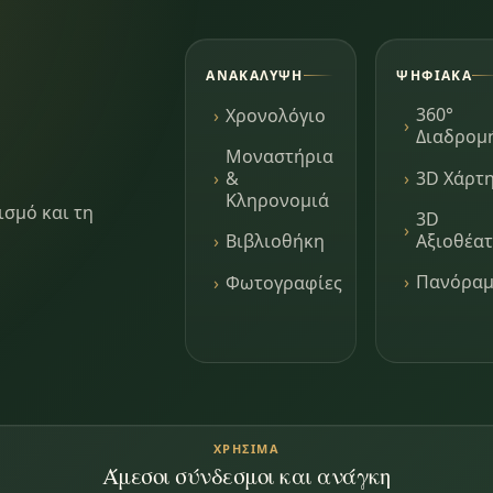
ΑΝΑΚΆΛΥΨΗ
ΨΗΦΙΑΚΆ
360°
Χρονολόγιο
Διαδρομ
Μοναστήρια
3D Χάρτ
&
Κληρονομιά
ισμό και τη
3D
Αξιοθέα
Βιβλιοθήκη
Πανόρα
Φωτογραφίες
ΧΡΉΣΙΜΑ
Άμεσοι σύνδεσμοι και ανάγκη