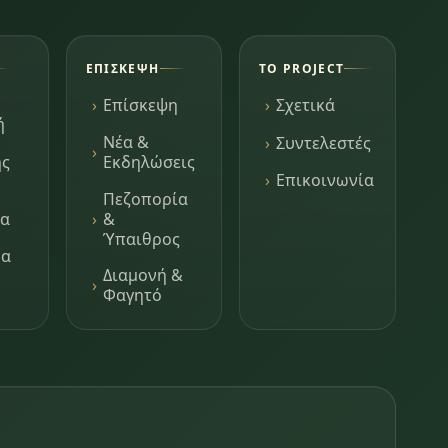
ΕΠΊΣΚΕΨΗ
ΤΟ PROJECT
Επίσκεψη
Σχετικά
ή
Νέα &
Συντελεστές
ης
Εκδηλώσεις
Επικοινωνία
Πεζοπορία
τα
&
Ύπαιθρος
μα
Διαμονή &
Φαγητό