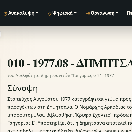
◷
◇
⇥
Ανακάλυψη
Ψηφιακά
Οργάνωση
Πε
010 - 1977.08 - ΔΗΜΗΤ
του Αδελφότητα Δημητσανιτών “Γρηγόριος ο Έ” · 1977
Σύνοψη
Στο τεύχος Αυγούστου 1977 καταγράφεται γεύμα προς
παραγόντων στη Δημητσάνα. Ο Νομάρχης Αρκαδίας τον
μπαρουτόμυλοι, βιβλιοθήκη, ‘Κρυφό Σχολειό’, πρόσω
Γρηγόριος Ε’. Υποστηρίζει ότι η Δημητσάνα αποτελεί 
ακτινοβολεί με την ανάδειξη βυζαντινών μνημείων και