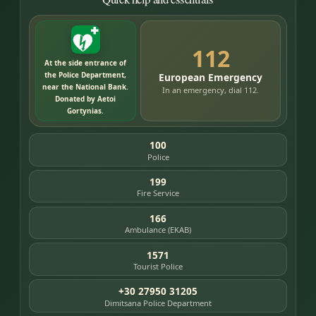
112
At the side entrance of
the Police Department,
European Emergency
near the National Bank.
In an emergency, dial 112.
Donated by Aetoi
Gortynias.
100
Police
199
Fire Service
166
Ambulance (EKAB)
1571
Tourist Police
+30 27950 31205
Dimitsana Police Department