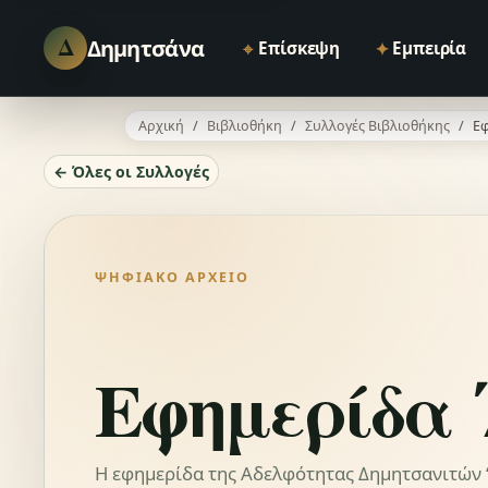
Δ
Δημητσάνα
⌖
✦
Επίσκεψη
Εμπειρία
Αρχική
Βιβλιοθήκη
Συλλογές Βιβλιοθήκης
Εφ
← Όλες οι Συλλογές
ΨΗΦΙΑΚΌ ΑΡΧΕΊΟ
Εφημερίδα 
Η εφημερίδα της Αδελφότητας Δημητσανιτών “