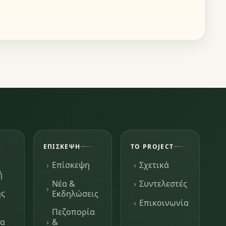
ΕΠΊΣΚΕΨΗ
ΤΟ PROJECT
Επίσκεψη
Σχετικά
ή
Νέα &
Συντελεστές
ης
Εκδηλώσεις
Επικοινωνία
Πεζοπορία
τα
&