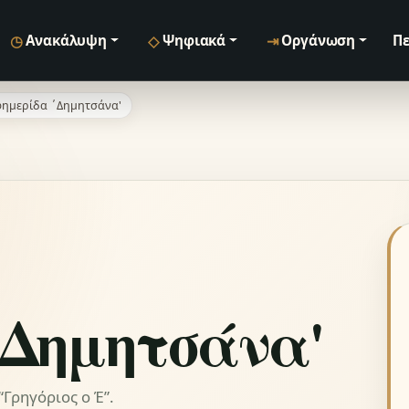
◷
◇
⇥
Ανακάλυψη
Ψηφιακά
Οργάνωση
Πε
ημερίδα ΄Δημητσάνα'
΄Δημητσάνα'
Γρηγόριος ο Έ”.