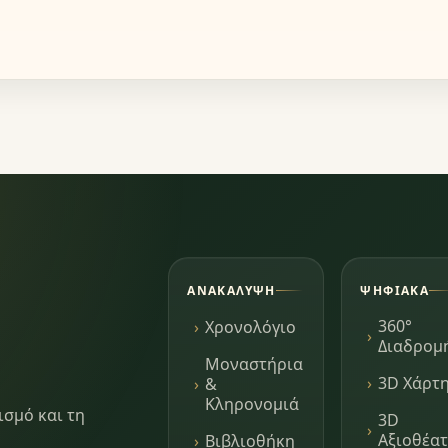
ΑΝΑΚΆΛΥΨΗ
ΨΗΦΙΑΚΆ
360°
Χρονολόγιο
Διαδρομ
Μοναστήρια
3D Χάρτ
&
Κληρονομιά
ισμό και τη
3D
Αξιοθέα
Βιβλιοθήκη