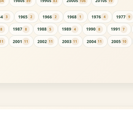
1980s
1990s
2000s
2010s
34
89
83
106
19
64
1965
1966
1968
1976
1977
3
2
2
1
4
9
1987
1988
1989
1990
1991
8
8
5
4
8
7
2001
2002
2003
2004
2005
11
11
11
11
11
10