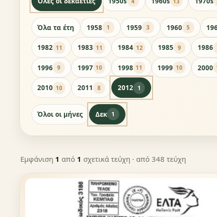
Όλες οι δεκαετίες
1950s
1960s
1970s
4
13
Όλα τα έτη
1958
1959
1960
19
1
3
5
1982
1983
1984
1985
1986
11
11
12
9
1996
1997
1998
1999
2000
9
10
11
10
2010
2011
2012
10
8
1
Όλοι οι μήνες
Δεκ
1
Εμφάνιση
1
από
1
σχετικά τεύχη
· από 348 τεύχη