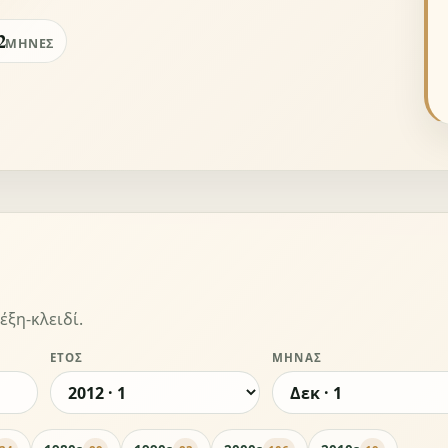
2
ΜΉΝΕΣ
έξη-κλειδί.
ΈΤΟΣ
ΜΉΝΑΣ