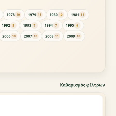
1978
1979
1980
1981
10
11
10
11
1992
1993
1994
1995
5
7
7
9
2006
2007
2008
2009
10
10
11
10
Καθαρισμός φίλτρων