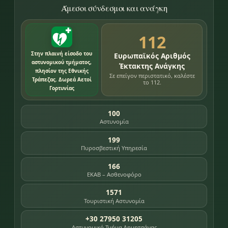
Άμεσοι σύνδεσμοι και ανάγκη
112
Στην πλαινή είσοδο του
Ευρωπαϊκός Αριθμός
αστυνομικού τμήματος,
Έκτακτης Ανάγκης
πλησίον της Εθνικής
Σε επείγον περιστατικό, καλέστε
Τράπεζας. Δωρεά Αετοί
το 112.
Γορτυνίας
100
Αστυνομία
199
Πυροσβεστική Υπηρεσία
166
ΕΚΑΒ – Ασθενοφόρο
1571
Τουριστική Αστυνομία
+30 27950 31205
Αστυνομικό Τμήμα Δημητσάνας