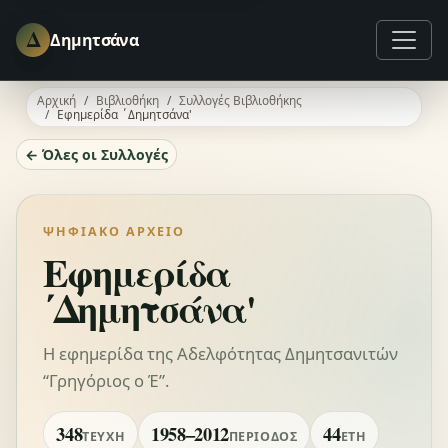
Δ
Δημητσάνα
Αρχική
Βιβλιοθήκη
Συλλογές Βιβλιοθήκης
Εφημερίδα ΄Δημητσάνα'
← Όλες οι Συλλογές
ΨΗΦΙΑΚΌ ΑΡΧΕΊΟ
Εφημερίδα
΄Δημητσάνα'
Η εφημερίδα της Αδελφότητας Δημητσανιτών
“Γρηγόριος ο Έ”.
348
1958–2012
44
ΤΕΎΧΗ
ΠΕΡΊΟΔΟΣ
ΈΤΗ