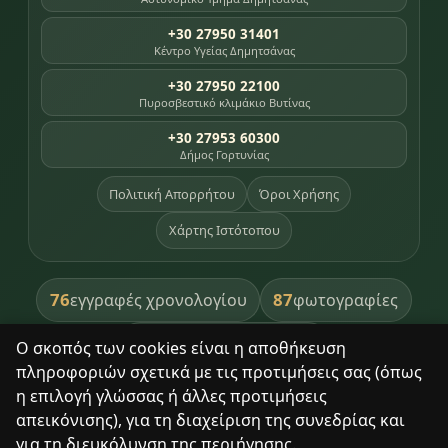
+30 27950 31401
Κέντρο Υγείας Δημητσάνας
+30 27950 22100
Πυροσβεστικό κλιμάκιο Βυτίνας
+30 27953 60300
Δήμος Γορτυνίας
Πολιτική Απορρήτου
Όροι Χρήσης
Χάρτης Ιστότοπου
76
87
εγγραφές χρονολογίου
φωτογραφίες
391
βιβλία βιβλιοθήκης
Ο σκοπός των cookies είναι η αποθήκευση
πληροφοριών σχετικά με τις προτιμήσεις σας (όπως
8
σημεία κληρονομιάς
η επιλογή γλώσσας ή άλλες προτιμήσεις
απεικόνισης), για τη διαχείριση της συνεδρίας και
για τη διευκόλυνση της περιήγησης.