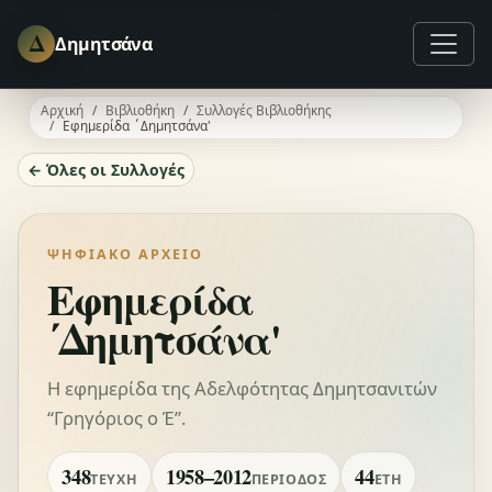
Δ
Δημητσάνα
Αρχική
Βιβλιοθήκη
Συλλογές Βιβλιοθήκης
Εφημερίδα ΄Δημητσάνα'
← Όλες οι Συλλογές
ΨΗΦΙΑΚΌ ΑΡΧΕΊΟ
Εφημερίδα
΄Δημητσάνα'
Η εφημερίδα της Αδελφότητας Δημητσανιτών
“Γρηγόριος ο Έ”.
348
1958–2012
44
ΤΕΎΧΗ
ΠΕΡΊΟΔΟΣ
ΈΤΗ