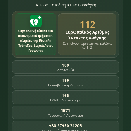
Άμεσοι σύνδεσμοι και ανάγκη
112
Στην πλαινή είσοδο του
Ευρωπαϊκός Αριθμός
αστυνομικού τμήματος,
Έκτακτης Ανάγκης
πλησίον της Εθνικής
Σε επείγον περιστατικό, καλέστε
Τράπεζας. Δωρεά Αετοί
το 112.
Γορτυνίας
100
Αστυνομία
199
Πυροσβεστική Υπηρεσία
166
ΕΚΑΒ – Ασθενοφόρο
1571
Τουριστική Αστυνομία
+30 27950 31205
Αστυνομικό Τμήμα Δημητσάνας