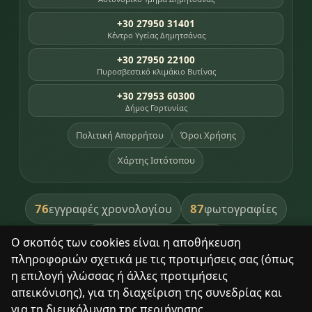
+30 27950 31401
Κέντρο Υγείας Δημητσάνας
+30 27950 22100
Πυροσβεστικό κλιμάκιο Βυτίνας
+30 27953 60300
Δήμος Γορτυνίας
Πολιτική Απορρήτου
Όροι Χρήσης
Χάρτης Ιστότοπου
76
87
εγγραφές χρονολογίου
φωτογραφίες
391
βιβλία βιβλιοθήκης
Ο σκοπός των cookies είναι η αποθήκευση
πληροφοριών σχετικά με τις προτιμήσεις σας (όπως
8
σημεία κληρονομιάς
η επιλογή γλώσσας ή άλλες προτιμήσεις
απεικόνισης), για τη διαχείριση της συνεδρίας και
για τη διευκόλυνση της περιήγησης.