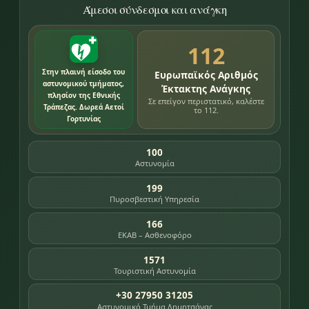
Άμεσοι σύνδεσμοι και ανάγκη
112
Στην πλαινή είσοδο του
Ευρωπαϊκός Αριθμός
αστυνομικού τμήματος,
Έκτακτης Ανάγκης
πλησίον της Εθνικής
Σε επείγον περιστατικό, καλέστε
Τράπεζας. Δωρεά Αετοί
το 112.
Γορτυνίας
100
Αστυνομία
199
Πυροσβεστική Υπηρεσία
166
ΕΚΑΒ – Ασθενοφόρο
1571
Τουριστική Αστυνομία
+30 27950 31205
Αστυνομικό Τμήμα Δημητσάνας