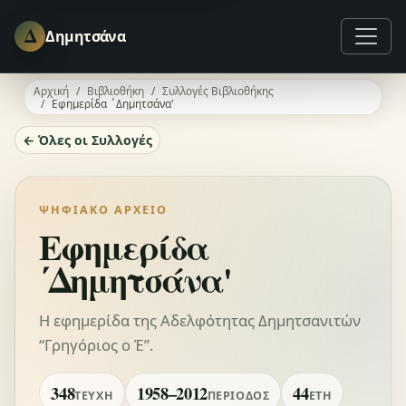
Δ
Δημητσάνα
Αρχική
Βιβλιοθήκη
Συλλογές Βιβλιοθήκης
Εφημερίδα ΄Δημητσάνα'
← Όλες οι Συλλογές
ΨΗΦΙΑΚΌ ΑΡΧΕΊΟ
Εφημερίδα
΄Δημητσάνα'
Η εφημερίδα της Αδελφότητας Δημητσανιτών
“Γρηγόριος ο Έ”.
348
1958–2012
44
ΤΕΎΧΗ
ΠΕΡΊΟΔΟΣ
ΈΤΗ