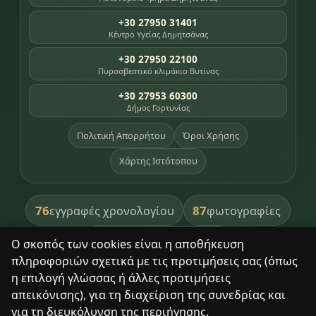
+30 27950 31401
Κέντρο Υγείας Δημητσάνας
+30 27950 22100
Πυροσβεστικό κλιμάκιο Βυτίνας
+30 27953 60300
Δήμος Γορτυνίας
Πολιτική Απορρήτου
Όροι Χρήσης
Χάρτης Ιστότοπου
76
87
εγγραφές χρονολογίου
φωτογραφίες
391
βιβλία βιβλιοθήκης
Ο σκοπός των cookies είναι η αποθήκευση
πληροφοριών σχετικά με τις προτιμήσεις σας (όπως
8
σημεία κληρονομιάς
η επιλογή γλώσσας ή άλλες προτιμήσεις
απεικόνισης), για τη διαχείριση της συνεδρίας και
για τη διευκόλυνση της περιήγησης.