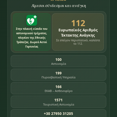
Άμεσοι σύνδεσμοι και ανάγκη
112
Στην πλαινή είσοδο του
Ευρωπαϊκός Αριθμός
αστυνομικού τμήματος,
Έκτακτης Ανάγκης
πλησίον της Εθνικής
Σε επείγον περιστατικό, καλέστε
Τράπεζας. Δωρεά Αετοί
το 112.
Γορτυνίας
100
Αστυνομία
199
Πυροσβεστική Υπηρεσία
166
ΕΚΑΒ – Ασθενοφόρο
1571
Τουριστική Αστυνομία
+30 27950 31205