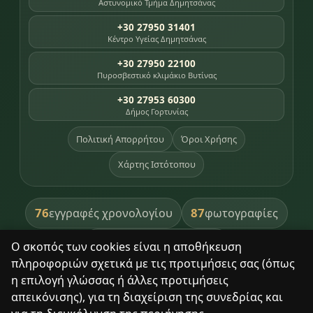
Αστυνομικό Τμήμα Δημητσάνας
+30 27950 31401
Κέντρο Υγείας Δημητσάνας
+30 27950 22100
Πυροσβεστικό κλιμάκιο Βυτίνας
+30 27953 60300
Δήμος Γορτυνίας
Πολιτική Απορρήτου
Όροι Χρήσης
Χάρτης Ιστότοπου
76
87
εγγραφές χρονολογίου
φωτογραφίες
391
βιβλία βιβλιοθήκης
Ο σκοπός των cookies είναι η αποθήκευση
πληροφοριών σχετικά με τις προτιμήσεις σας (όπως
8
σημεία κληρονομιάς
η επιλογή γλώσσας ή άλλες προτιμήσεις
απεικόνισης), για τη διαχείριση της συνεδρίας και