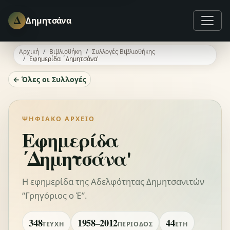
Δ
Δημητσάνα
Αρχική
Βιβλιοθήκη
Συλλογές Βιβλιοθήκης
Εφημερίδα ΄Δημητσάνα'
← Όλες οι Συλλογές
ΨΗΦΙΑΚΌ ΑΡΧΕΊΟ
Εφημερίδα
΄Δημητσάνα'
Η εφημερίδα της Αδελφότητας Δημητσανιτών
“Γρηγόριος ο Έ”.
348
1958–2012
44
ΤΕΎΧΗ
ΠΕΡΊΟΔΟΣ
ΈΤΗ