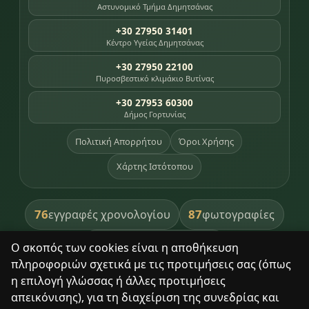
Αστυνομικό Τμήμα Δημητσάνας
+30 27950 31401
Κέντρο Υγείας Δημητσάνας
+30 27950 22100
Πυροσβεστικό κλιμάκιο Βυτίνας
+30 27953 60300
Δήμος Γορτυνίας
Πολιτική Απορρήτου
Όροι Χρήσης
Χάρτης Ιστότοπου
76
87
εγγραφές χρονολογίου
φωτογραφίες
391
βιβλία βιβλιοθήκης
Ο σκοπός των cookies είναι η αποθήκευση
πληροφοριών σχετικά με τις προτιμήσεις σας (όπως
8
σημεία κληρονομιάς
η επιλογή γλώσσας ή άλλες προτιμήσεις
απεικόνισης), για τη διαχείριση της συνεδρίας και