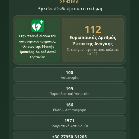
ΧΡΉΣΙΜΑ
Άμεσοι σύνδεσμοι και ανάγκη
112
Στην πλαινή είσοδο του
Ευρωπαϊκός Αριθμός
αστυνομικού τμήματος,
Έκτακτης Ανάγκης
πλησίον της Εθνικής
Σε επείγον περιστατικό, καλέστε
Τράπεζας. Δωρεά Αετοί
το 112.
Γορτυνίας
100
Αστυνομία
199
Πυροσβεστική Υπηρεσία
166
ΕΚΑΒ – Ασθενοφόρο
1571
Τουριστική Αστυνομία
+30 27950 31205