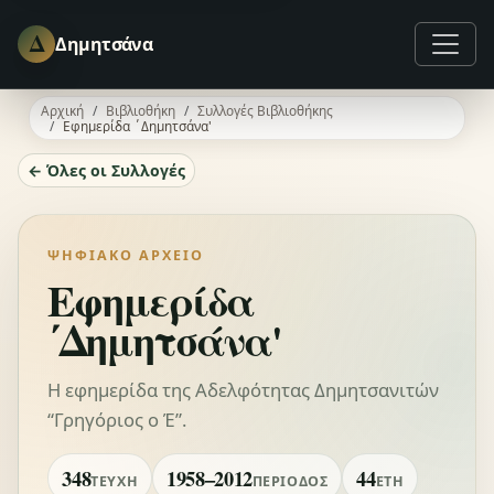
Δ
Δημητσάνα
Αρχική
Βιβλιοθήκη
Συλλογές Βιβλιοθήκης
Εφημερίδα ΄Δημητσάνα'
← Όλες οι Συλλογές
ΨΗΦΙΑΚΌ ΑΡΧΕΊΟ
Εφημερίδα
΄Δημητσάνα'
Η εφημερίδα της Αδελφότητας Δημητσανιτών
“Γρηγόριος ο Έ”.
348
1958–2012
44
ΤΕΎΧΗ
ΠΕΡΊΟΔΟΣ
ΈΤΗ