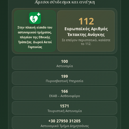
Άμεσοι σύνδεσμοι και ανάγκη
112
Στην πλαινή είσοδο του
Ευρωπαϊκός Αριθμός
αστυνομικού τμήματος,
Έκτακτης Ανάγκης
πλησίον της Εθνικής
Σε επείγον περιστατικό, καλέστε
Τράπεζας. Δωρεά Αετοί
το 112.
Γορτυνίας
100
Αστυνομία
199
Πυροσβεστική Υπηρεσία
166
ΕΚΑΒ – Ασθενοφόρο
1571
Τουριστική Αστυνομία
+30 27950 31205
Αστυνομικό Τμήμα Δημητσάνας