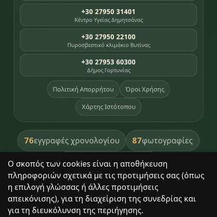
+30 27950 31401
Κέντρο Υγείας Δημητσάνας
+30 27950 22100
Πυροσβεστικό κλιμάκιο Βυτίνας
+30 27953 60300
Δήμος Γορτυνίας
Πολιτική Απορρήτου
Όροι Χρήσης
Χάρτης Ιστότοπου
76
87
εγγραφές χρονολογίου
φωτογραφίες
391
βιβλία βιβλιοθήκης
Ο σκοπός των cookies είναι η αποθήκευση
πληροφοριών σχετικά με τις προτιμήσεις σας (όπως
8
σημεία κληρονομιάς
η επιλογή γλώσσας ή άλλες προτιμήσεις
απεικόνισης), για τη διαχείριση της συνεδρίας και
για τη διευκόλυνση της περιήγησης.
Με σεβασμό στον τόπο και τους ανθρώπους του.