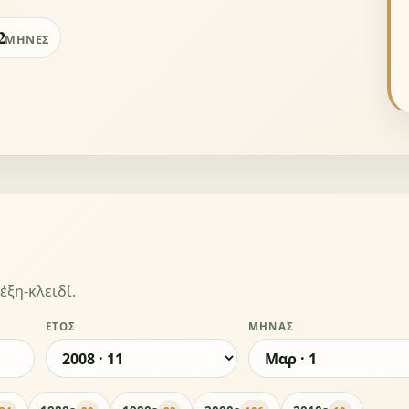
2
ΜΉΝΕΣ
έξη-κλειδί.
ΈΤΟΣ
ΜΉΝΑΣ