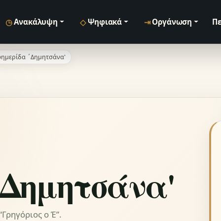
◷
◇
⇥
Ανακάλυψη
Ψηφιακά
Οργάνωση
Πε
ημερίδα ΄Δημητσάνα'
΄Δημητσάνα'
Γρηγόριος ο Έ”.