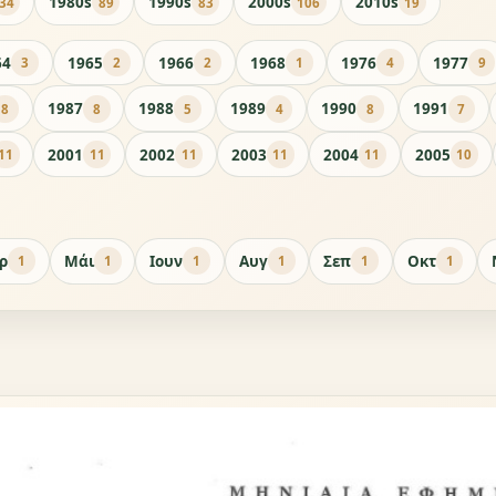
1980s
1990s
2000s
2010s
34
89
83
106
19
64
1965
1966
1968
1976
1977
3
2
2
1
4
9
1987
1988
1989
1990
1991
8
8
5
4
8
7
2001
2002
2003
2004
2005
11
11
11
11
11
10
ρ
Μάι
Ιουν
Αυγ
Σεπ
Οκτ
1
1
1
1
1
1