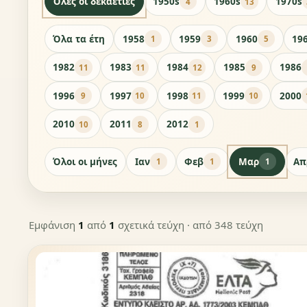
Όλες οι δεκαετίες
1950s
1960s
1970s
4
13
Όλα τα έτη
1958
1959
1960
19
1
3
5
1982
1983
1984
1985
1986
11
11
12
9
1996
1997
1998
1999
2000
9
10
11
10
2010
2011
2012
10
8
1
Όλοι οι μήνες
Ιαν
Φεβ
Μαρ
Απ
1
1
1
Εμφάνιση
1
από
1
σχετικά τεύχη
· από 348 τεύχη