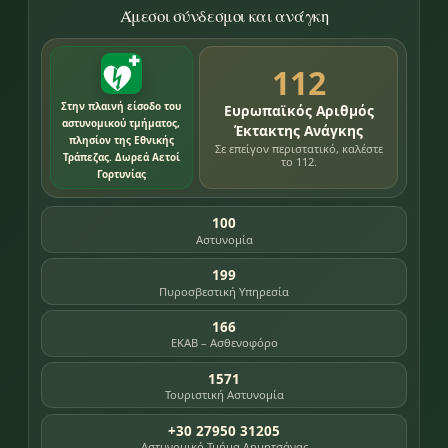
Άμεσοι σύνδεσμοι και ανάγκη
112
Στην πλαινή είσοδο του
Ευρωπαϊκός Αριθμός
αστυνομικού τμήματος,
Έκτακτης Ανάγκης
πλησίον της Εθνικής
Σε επείγον περιστατικό, καλέστε
Τράπεζας. Δωρεά Αετοί
το 112.
Γορτυνίας
100
Αστυνομία
199
Πυροσβεστική Υπηρεσία
166
ΕΚΑΒ – Ασθενοφόρο
1571
Τουριστική Αστυνομία
+30 27950 31205
Αστυνομικό Τμήμα Δημητσάνας