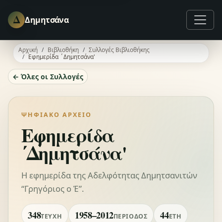
Δ
Δημητσάνα
Αρχική
Βιβλιοθήκη
Συλλογές Βιβλιοθήκης
Εφημερίδα ΄Δημητσάνα'
← Όλες οι Συλλογές
ΨΗΦΙΑΚΌ ΑΡΧΕΊΟ
Εφημερίδα
΄Δημητσάνα'
Η εφημερίδα της Αδελφότητας Δημητσανιτών
“Γρηγόριος ο Έ”.
348
1958–2012
44
ΤΕΎΧΗ
ΠΕΡΊΟΔΟΣ
ΈΤΗ