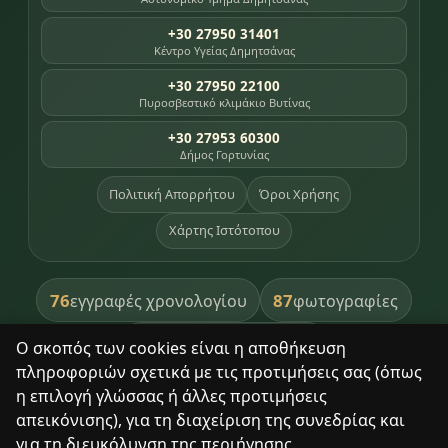
+30 27950 31401
Κέντρο Υγείας Δημητσάνας
+30 27950 22100
Πυροσβεστικό κλιμάκιο Βυτίνας
+30 27953 60300
Δήμος Γορτυνίας
Πολιτική Απορρήτου
Όροι Χρήσης
Χάρτης Ιστότοπου
76
87
εγγραφές χρονολογίου
φωτογραφίες
391
βιβλία βιβλιοθήκης
Ο σκοπός των cookies είναι η αποθήκευση
πληροφοριών σχετικά με τις προτιμήσεις σας (όπως
8
σημεία κληρονομιάς
η επιλογή γλώσσας ή άλλες προτιμήσεις
απεικόνισης), για τη διαχείριση της συνεδρίας και
για τη διευκόλυνση της περιήγησης.