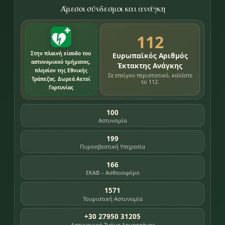
Άμεσοι σύνδεσμοι και ανάγκη
112
Στην πλαινή είσοδο του
Ευρωπαϊκός Αριθμός
αστυνομικού τμήματος,
Έκτακτης Ανάγκης
πλησίον της Εθνικής
Σε επείγον περιστατικό, καλέστε
Τράπεζας. Δωρεά Αετοί
το 112.
Γορτυνίας
100
Αστυνομία
199
Πυροσβεστική Υπηρεσία
166
ΕΚΑΒ – Ασθενοφόρο
1571
Τουριστική Αστυνομία
+30 27950 31205
Αστυνομικό Τμήμα Δημητσάνας