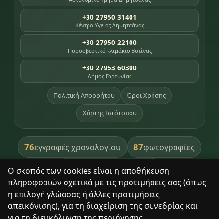
+30 27950 31401
Κέντρο Υγείας Δημητσάνας
+30 27950 22100
Πυροσβεστικό κλιμάκιο Βυτίνας
+30 27953 60300
Δήμος Γορτυνίας
Πολιτική Απορρήτου
Όροι Χρήσης
Χάρτης Ιστότοπου
76
87
εγγραφές χρονολογίου
φωτογραφίες
391
βιβλία βιβλιοθήκης
Ο σκοπός των cookies είναι η αποθήκευση
πληροφοριών σχετικά με τις προτιμήσεις σας (όπως
8
σημεία κληρονομιάς
η επιλογή γλώσσας ή άλλες προτιμήσεις
απεικόνισης), για τη διαχείριση της συνεδρίας και
για τη διευκόλυνση της περιήγησης.