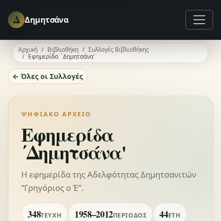
Δ
Δημητσάνα
Αρχική
Βιβλιοθήκη
Συλλογές Βιβλιοθήκης
Εφημερίδα ΄Δημητσάνα'
← Όλες οι Συλλογές
ΨΗΦΙΑΚΌ ΑΡΧΕΊΟ
Εφημερίδα
΄Δημητσάνα'
Η εφημερίδα της Αδελφότητας Δημητσανιτών
“Γρηγόριος ο Έ”.
348
1958–2012
44
ΤΕΎΧΗ
ΠΕΡΊΟΔΟΣ
ΈΤΗ