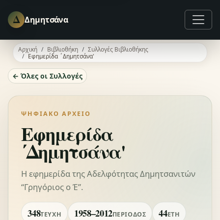
Δ
Δημητσάνα
Αρχική
Βιβλιοθήκη
Συλλογές Βιβλιοθήκης
Εφημερίδα ΄Δημητσάνα'
← Όλες οι Συλλογές
ΨΗΦΙΑΚΌ ΑΡΧΕΊΟ
Εφημερίδα
΄Δημητσάνα'
Η εφημερίδα της Αδελφότητας Δημητσανιτών
“Γρηγόριος ο Έ”.
348
1958–2012
44
ΤΕΎΧΗ
ΠΕΡΊΟΔΟΣ
ΈΤΗ