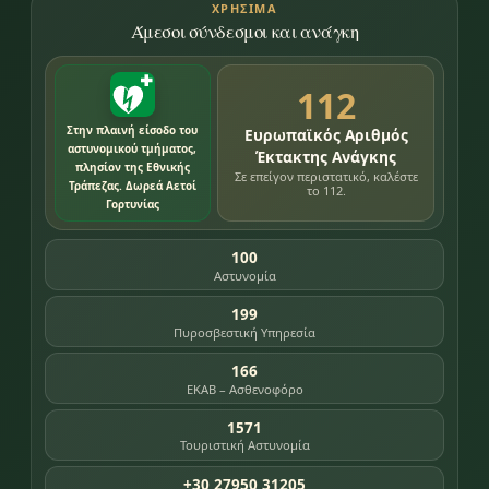
ΧΡΉΣΙΜΑ
Άμεσοι σύνδεσμοι και ανάγκη
112
Στην πλαινή είσοδο του
Ευρωπαϊκός Αριθμός
αστυνομικού τμήματος,
Έκτακτης Ανάγκης
πλησίον της Εθνικής
Σε επείγον περιστατικό, καλέστε
Τράπεζας. Δωρεά Αετοί
το 112.
Γορτυνίας
100
Αστυνομία
199
Πυροσβεστική Υπηρεσία
166
ΕΚΑΒ – Ασθενοφόρο
1571
Τουριστική Αστυνομία
+30 27950 31205