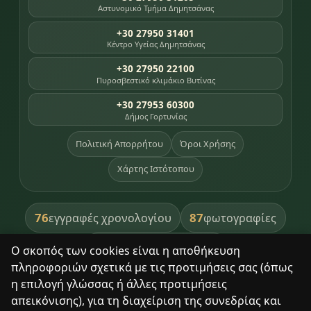
Αστυνομικό Τμήμα Δημητσάνας
+30 27950 31401
Κέντρο Υγείας Δημητσάνας
+30 27950 22100
Πυροσβεστικό κλιμάκιο Βυτίνας
+30 27953 60300
Δήμος Γορτυνίας
Πολιτική Απορρήτου
Όροι Χρήσης
Χάρτης Ιστότοπου
76
87
εγγραφές χρονολογίου
φωτογραφίες
391
βιβλία βιβλιοθήκης
Ο σκοπός των cookies είναι η αποθήκευση
πληροφοριών σχετικά με τις προτιμήσεις σας (όπως
8
σημεία κληρονομιάς
η επιλογή γλώσσας ή άλλες προτιμήσεις
απεικόνισης), για τη διαχείριση της συνεδρίας και