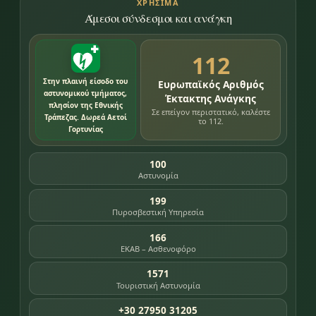
ΧΡΉΣΙΜΑ
Άμεσοι σύνδεσμοι και ανάγκη
112
Στην πλαινή είσοδο του
Ευρωπαϊκός Αριθμός
αστυνομικού τμήματος,
Έκτακτης Ανάγκης
πλησίον της Εθνικής
Σε επείγον περιστατικό, καλέστε
Τράπεζας. Δωρεά Αετοί
το 112.
Γορτυνίας
100
Αστυνομία
199
Πυροσβεστική Υπηρεσία
166
ΕΚΑΒ – Ασθενοφόρο
1571
Τουριστική Αστυνομία
+30 27950 31205