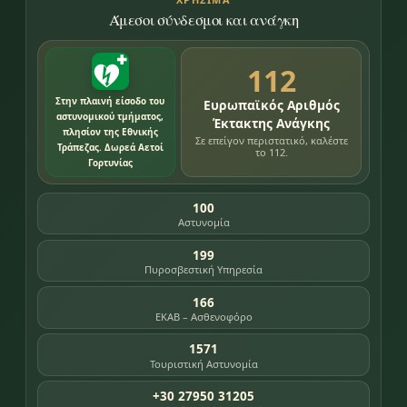
Άμεσοι σύνδεσμοι και ανάγκη
112
Στην πλαινή είσοδο του
Ευρωπαϊκός Αριθμός
αστυνομικού τμήματος,
Έκτακτης Ανάγκης
πλησίον της Εθνικής
Σε επείγον περιστατικό, καλέστε
Τράπεζας. Δωρεά Αετοί
το 112.
Γορτυνίας
100
Αστυνομία
199
Πυροσβεστική Υπηρεσία
166
ΕΚΑΒ – Ασθενοφόρο
1571
Τουριστική Αστυνομία
+30 27950 31205