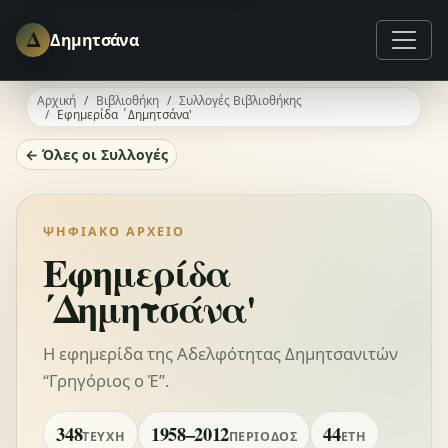
Δ
Δημητσάνα
Αρχική
Βιβλιοθήκη
Συλλογές Βιβλιοθήκης
Εφημερίδα ΄Δημητσάνα'
← Όλες οι Συλλογές
ΨΗΦΙΑΚΌ ΑΡΧΕΊΟ
Εφημερίδα
΄Δημητσάνα'
Η εφημερίδα της Αδελφότητας Δημητσανιτών
“Γρηγόριος ο Έ”.
348
1958–2012
44
ΤΕΎΧΗ
ΠΕΡΊΟΔΟΣ
ΈΤΗ