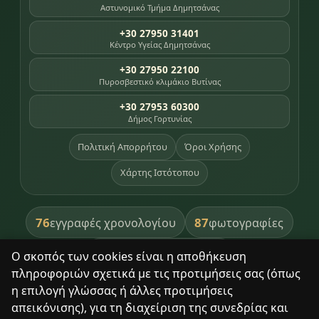
Αστυνομικό Τμήμα Δημητσάνας
+30 27950 31401
Κέντρο Υγείας Δημητσάνας
+30 27950 22100
Πυροσβεστικό κλιμάκιο Βυτίνας
+30 27953 60300
Δήμος Γορτυνίας
Πολιτική Απορρήτου
Όροι Χρήσης
Χάρτης Ιστότοπου
76
87
εγγραφές χρονολογίου
φωτογραφίες
391
βιβλία βιβλιοθήκης
Ο σκοπός των cookies είναι η αποθήκευση
πληροφοριών σχετικά με τις προτιμήσεις σας (όπως
8
σημεία κληρονομιάς
η επιλογή γλώσσας ή άλλες προτιμήσεις
απεικόνισης), για τη διαχείριση της συνεδρίας και