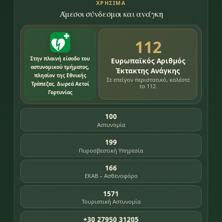
ΧΡΉΣΙΜΑ
Άμεσοι σύνδεσμοι και ανάγκη
112
Στην πλαινή είσοδο του
Ευρωπαϊκός Αριθμός
αστυνομικού τμήματος,
Έκτακτης Ανάγκης
πλησίον της Εθνικής
Σε επείγον περιστατικό, καλέστε
Τράπεζας. Δωρεά Αετοί
το 112.
Γορτυνίας
100
Αστυνομία
199
Πυροσβεστική Υπηρεσία
166
ΕΚΑΒ – Ασθενοφόρο
1571
Τουριστική Αστυνομία
+30 27950 31205