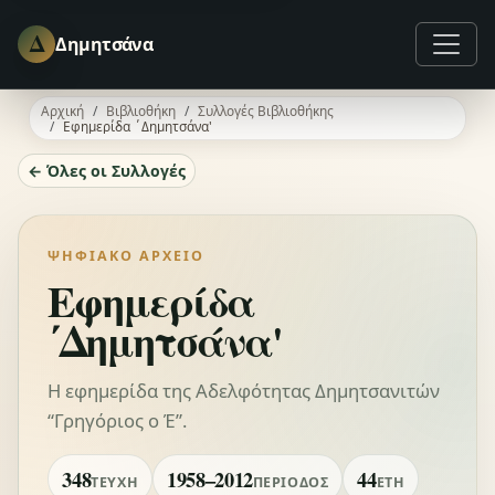
Δ
Δημητσάνα
Αρχική
Βιβλιοθήκη
Συλλογές Βιβλιοθήκης
Εφημερίδα ΄Δημητσάνα'
← Όλες οι Συλλογές
ΨΗΦΙΑΚΌ ΑΡΧΕΊΟ
Εφημερίδα
΄Δημητσάνα'
Η εφημερίδα της Αδελφότητας Δημητσανιτών
“Γρηγόριος ο Έ”.
348
1958–2012
44
ΤΕΎΧΗ
ΠΕΡΊΟΔΟΣ
ΈΤΗ