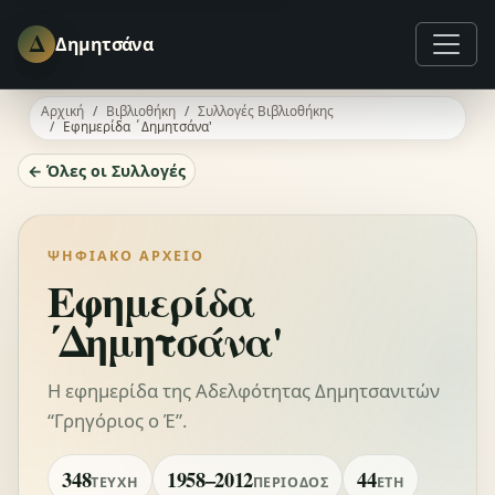
Δ
Δημητσάνα
Αρχική
Βιβλιοθήκη
Συλλογές Βιβλιοθήκης
Εφημερίδα ΄Δημητσάνα'
← Όλες οι Συλλογές
ΨΗΦΙΑΚΌ ΑΡΧΕΊΟ
Εφημερίδα
΄Δημητσάνα'
Η εφημερίδα της Αδελφότητας Δημητσανιτών
“Γρηγόριος ο Έ”.
348
1958–2012
44
ΤΕΎΧΗ
ΠΕΡΊΟΔΟΣ
ΈΤΗ