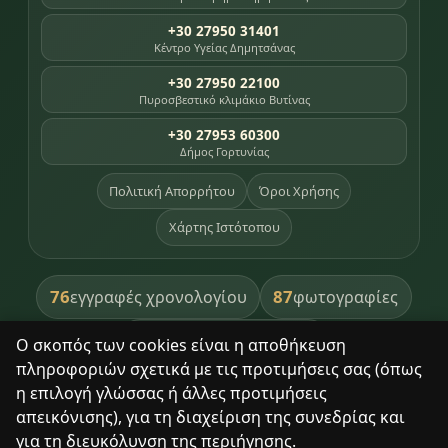
+30 27950 31401
Κέντρο Υγείας Δημητσάνας
+30 27950 22100
Πυροσβεστικό κλιμάκιο Βυτίνας
+30 27953 60300
Δήμος Γορτυνίας
Πολιτική Απορρήτου
Όροι Χρήσης
Χάρτης Ιστότοπου
76
87
εγγραφές χρονολογίου
φωτογραφίες
391
βιβλία βιβλιοθήκης
Ο σκοπός των cookies είναι η αποθήκευση
πληροφοριών σχετικά με τις προτιμήσεις σας (όπως
8
σημεία κληρονομιάς
η επιλογή γλώσσας ή άλλες προτιμήσεις
απεικόνισης), για τη διαχείριση της συνεδρίας και
για τη διευκόλυνση της περιήγησης.