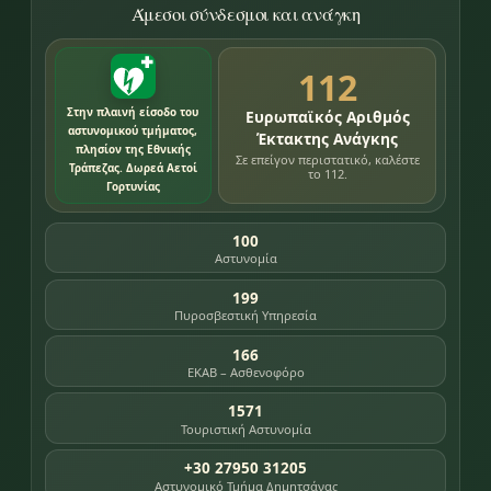
Άμεσοι σύνδεσμοι και ανάγκη
112
Στην πλαινή είσοδο του
Ευρωπαϊκός Αριθμός
αστυνομικού τμήματος,
Έκτακτης Ανάγκης
πλησίον της Εθνικής
Σε επείγον περιστατικό, καλέστε
Τράπεζας. Δωρεά Αετοί
το 112.
Γορτυνίας
100
Αστυνομία
199
Πυροσβεστική Υπηρεσία
166
ΕΚΑΒ – Ασθενοφόρο
1571
Τουριστική Αστυνομία
+30 27950 31205
Αστυνομικό Τμήμα Δημητσάνας