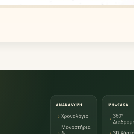
ΑΝΑΚΆΛΥΨΗ
ΨΗΦΙΑΚΆ
360°
Χρονολόγιο
Διαδρομ
Μοναστήρια
3D Χάρτ
&