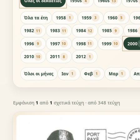
Όλες οι δεκαετίες
1950s
1960s
1970s
4
13
Όλα τα έτη
1958
1959
1960
19
1
3
5
1982
1983
1984
1985
1986
11
11
12
9
1996
1997
1998
1999
2000
9
10
11
10
2010
2011
2012
10
8
1
Όλοι οι μήνες
Ιαν
Φεβ
Μαρ
Απ
1
1
1
Εμφάνιση
1
από
1
σχετικά τεύχη
· από 348 τεύχη