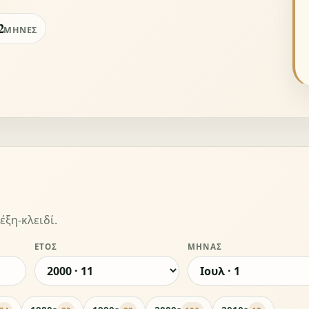
2
ΜΉΝΕΣ
έξη-κλειδί.
ΈΤΟΣ
ΜΉΝΑΣ