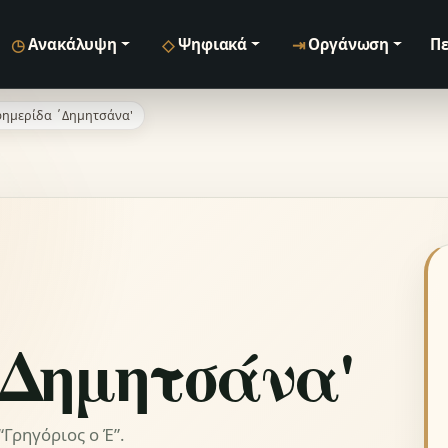
◷
◇
⇥
Ανακάλυψη
Ψηφιακά
Οργάνωση
Πε
ημερίδα ΄Δημητσάνα'
΄Δημητσάνα'
Γρηγόριος ο Έ”.