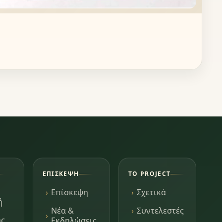
ΕΠΊΣΚΕΨΗ
ΤΟ PROJECT
Επίσκεψη
Σχετικά
ή
Νέα &
Συντελεστές
ης
Εκδηλώσεις