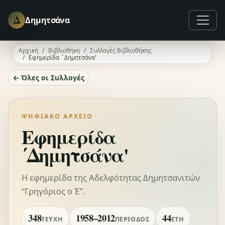
Δ
Δημητσάνα
Αρχική
Βιβλιοθήκη
Συλλογές Βιβλιοθήκης
Εφημερίδα ΄Δημητσάνα'
← Όλες οι Συλλογές
ΨΗΦΙΑΚΌ ΑΡΧΕΊΟ
Εφημερίδα
΄Δημητσάνα'
Η εφημερίδα της Αδελφότητας Δημητσανιτών
“Γρηγόριος ο Έ”.
348
1958–2012
44
ΤΕΎΧΗ
ΠΕΡΊΟΔΟΣ
ΈΤΗ