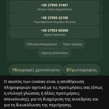
+30 27950 31401
Κέντρο Υγείας Δημητσάνας
+30 27950 22100
Πυροσβεστικό κλιμάκιο Βυτίνας
+30 27953 60300
Δήμος Γορτυνίας
Πολιτική Απορρήτου
Όροι Χρήσης
Χάρτης Ιστότοπου
76
87
εγγραφές χρονολογίου
φωτογραφίες
391
βιβλία βιβλιοθήκης
Ο σκοπός των cookies είναι η αποθήκευση
πληροφοριών σχετικά με τις προτιμήσεις σας (όπως
8
σημεία κληρονομιάς
η επιλογή γλώσσας ή άλλες προτιμήσεις
απεικόνισης), για τη διαχείριση της συνεδρίας και
για τη διευκόλυνση της περιήγησης.
Με σεβασμό στον τόπο και τους ανθρώπους του.