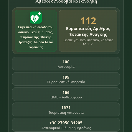
Άμεσοι σύνδεσμοι και ανάγκη
112
Στην πλαινή είσοδο του
Ευρωπαϊκός Αριθμός
αστυνομικού τμήματος,
Έκτακτης Ανάγκης
πλησίον της Εθνικής
Σε επείγον περιστατικό, καλέστε
Τράπεζας. Δωρεά Αετοί
το 112.
Γορτυνίας
100
Αστυνομία
199
Πυροσβεστική Υπηρεσία
166
ΕΚΑΒ – Ασθενοφόρο
1571
Τουριστική Αστυνομία
+30 27950 31205
Αστυνομικό Τμήμα Δημητσάνας