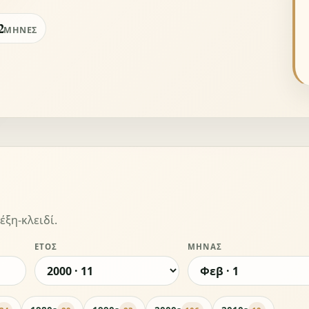
2
ΜΉΝΕΣ
έξη-κλειδί.
ΈΤΟΣ
ΜΉΝΑΣ