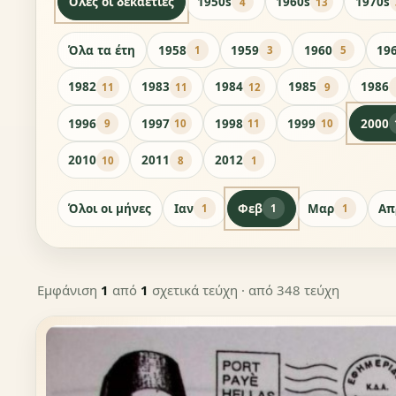
Όλες οι δεκαετίες
1950s
1960s
1970s
4
13
Όλα τα έτη
1958
1959
1960
19
1
3
5
1982
1983
1984
1985
1986
11
11
12
9
1996
1997
1998
1999
2000
9
10
11
10
2010
2011
2012
10
8
1
Όλοι οι μήνες
Ιαν
Φεβ
Μαρ
Απ
1
1
1
Εμφάνιση
1
από
1
σχετικά τεύχη
· από 348 τεύχη