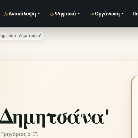
◷
◇
⇥
Ανακάλυψη
Ψηφιακά
Οργάνωση
Πε
ημερίδα ΄Δημητσάνα'
΄Δημητσάνα'
Γρηγόριος ο Έ”.