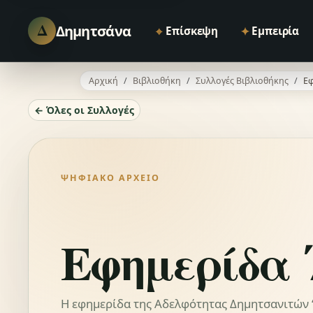
Δ
Δημητσάνα
⌖
✦
Επίσκεψη
Εμπειρία
Αρχική
Βιβλιοθήκη
Συλλογές Βιβλιοθήκης
Εφ
← Όλες οι Συλλογές
ΨΗΦΙΑΚΌ ΑΡΧΕΊΟ
Εφημερίδα 
Η εφημερίδα της Αδελφότητας Δημητσανιτών “